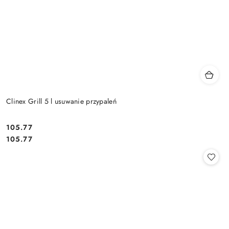
Clinex Grill 5 l usuwanie przypaleń
105.77
Cena:
Cena:
105.77