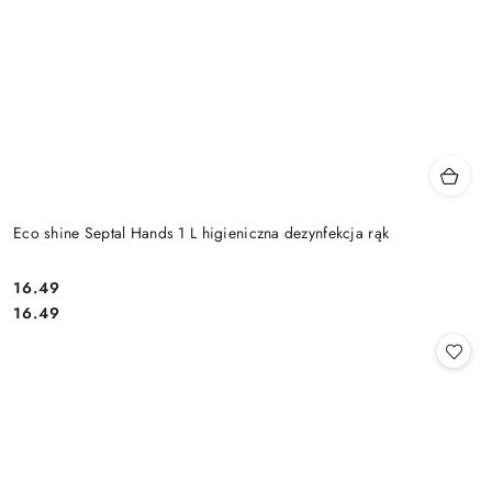
Eco shine Septal Hands 1 L higieniczna dezynfekcja rąk
16.49
Cena:
Cena:
16.49