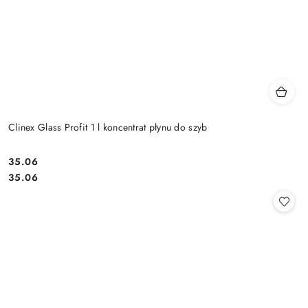
Clinex Glass Profit 1 l koncentrat płynu do szyb
35.06
Cena:
Cena:
35.06