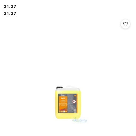
21.27
Cena:
Cena:
21.27