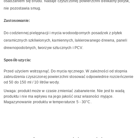
osadzaniem się brudu. Nadaje czyszczonej powierzchni delikatny połysk,
nie pozostawia smug.
Zastosowanie:
Do codziennej pielęgnacji i mycia wodoodpornych posadzek z płytek
ceramicznych szkliwionych, kamiennych, lakierowanego drewna, paneli
drewnopodobnych, tworzyw sztucznych i PCV.
Sposób uzycia:
Przed użyciem wstrząsnąć. Do mycia ręcznego. W zależności od stopnia
zabrudzenia czyszczonej powierzchni stosować odpowiednie rozcieńczenie
od 50 do 150 ml / 10 litrów wody.
Uwaga: produkt może w czasie zmieniać zabarwienie. Nie jest to wadą
produktu i nie ma wpływu na jego jakość oraz własności myjące.
Magazynowanie produktu w temperaturze 5 - 30°C.