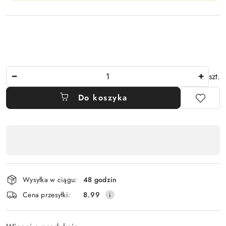
Ilość
szt.
Do koszyka
Dostępność
,
płatność
i
Wysyłka w ciągu:
48 godzin
dostawa
Cena przesyłki:
8.99