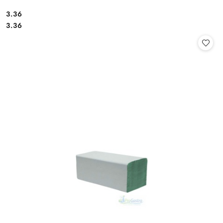
3.36
Cena:
Cena:
3.36