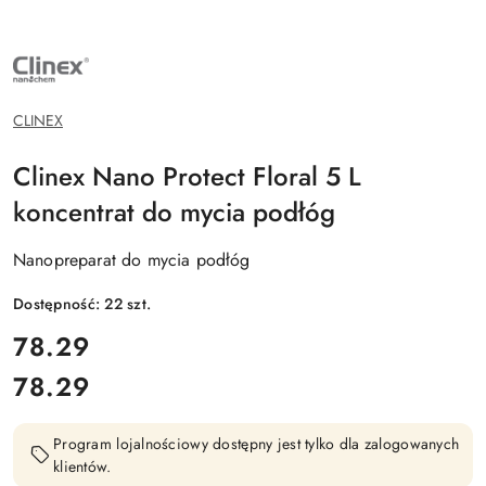
NAZWA
PRODUCENTA:
CLINEX
CHEMIA
PROFESJONALNA
CLINEX
Clinex Nano Protect Floral 5 L
koncentrat do mycia podłóg
Nanopreparat do mycia podłóg
Dostępność:
22
szt.
cena:
78.29
78.29
Cena:
Program lojalnościowy dostępny jest tylko dla zalogowanych
klientów.