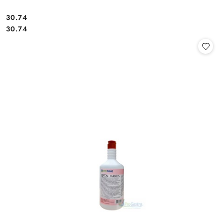
30.74
Cena:
Cena:
30.74