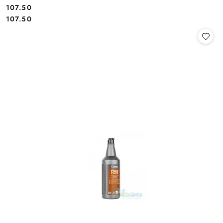
107.50
Cena:
Cena:
107.50