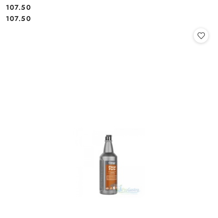
107.50
Cena:
Cena:
107.50