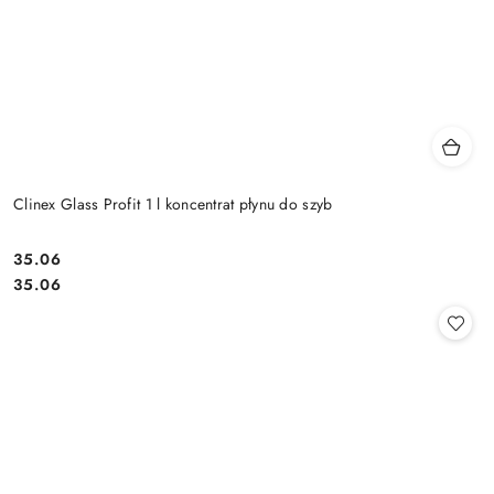
Clinex Glass Profit 1 l koncentrat płynu do szyb
35.06
Cena:
Cena:
35.06