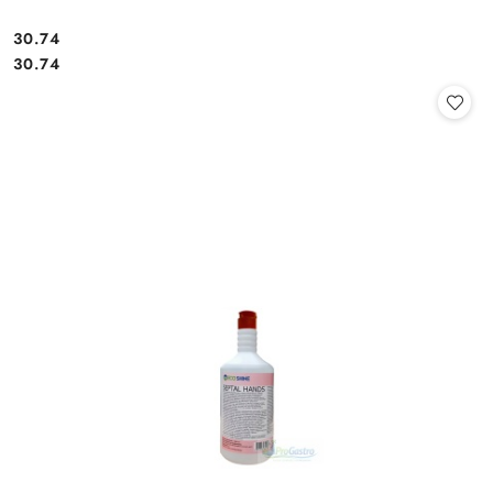
30.74
Cena:
Cena:
30.74