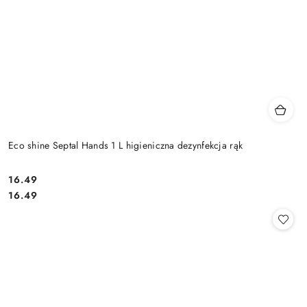
Eco shine Septal Hands 1 L higieniczna dezynfekcja rąk
16.49
Cena:
Cena:
16.49