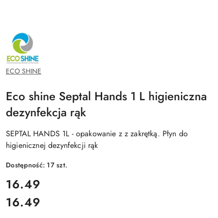
NAZWA
PRODUCENTA:
ECO
SHINE
ECO SHINE
Eco shine Septal Hands 1 L higieniczna
dezynfekcja rąk
SEPTAL HANDS 1L - opakowanie z z zakrętką. Płyn do
higienicznej dezynfekcji rąk
Dostępność:
17
szt.
cena:
16.49
16.49
Cena: