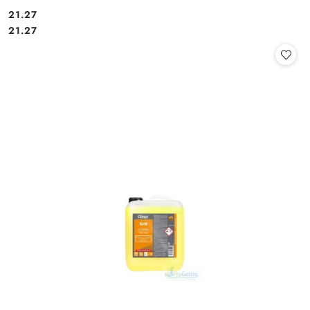
21.27
Cena:
Cena:
21.27