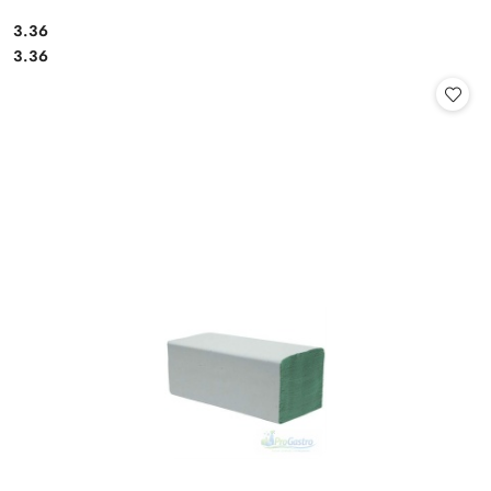
3.36
Cena:
Cena:
3.36