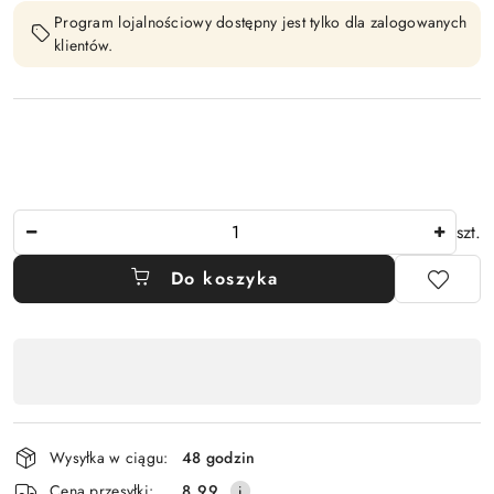
Program lojalnościowy dostępny jest tylko dla zalogowanych
klientów.
Ilość
szt.
Do koszyka
Dostępność
,
płatność
i
Wysyłka w ciągu:
48 godzin
dostawa
Cena przesyłki:
8.99