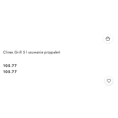
Clinex Grill 5 l usuwanie przypaleń
105.77
Cena:
Cena:
105.77