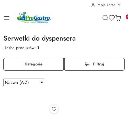
Moje konto
Przejdź do treści głównej
Przejdź do wyszukiwarki
Przejdź do moje konto
Przejdź do menu głównego
Przejdź do stopki
Serwetki do dyspensera
Liczba produktów:
1
Kategorie
Filtruj
Zastosowano
Sortuj
według
sortowanie:
Nazwa
(A-
Z).