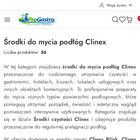
Moje konto
Przejdź do treści głównej
Przejdź do wyszukiwarki
Przejdź do moje konto
Przejdź do menu głównego
Przejdź do stopki
Środki do mycia podłóg Clinex
Liczba produktów:
36
W tej kategorii znajdziesz
środki do mycia podłóg Clinex
przeznaczone do codziennego utrzymania czystości w
gastronomii, hotelach, biurach, lokalach usługowych oraz
innych obiektach komercyjnych. To profesjonalne preparaty
do mycia różnych typów powierzchni podłogowych, które
pomagają utrzymać porządek, świeżość i estetyczny wygląd
pomieszczeń intensywnie użytkowanych. Kategoria znajduje
się w dziale
Środki czystości Clinex
i obejmuje produkty
przeznaczone do regularnej pielęgnacji podłóg.
W ofercie dostępne są między innymi
Clinex Blink
,
Clinex