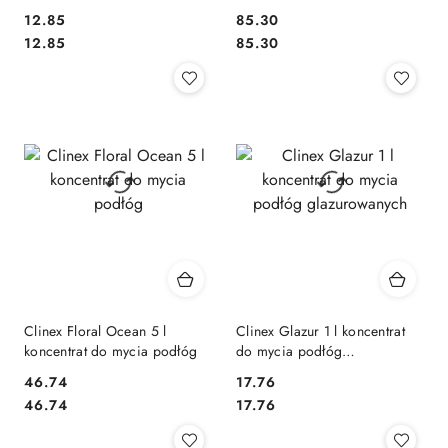
12.85
85.30
Cena:
Cena:
Cena:
Cena:
12.85
85.30
Clinex Floral Ocean 5 l
Clinex Glazur 1 l koncentrat
koncentrat do mycia podłóg
do mycia podłóg
glazurowanych
46.74
17.76
Cena:
Cena:
Cena:
Cena:
46.74
17.76