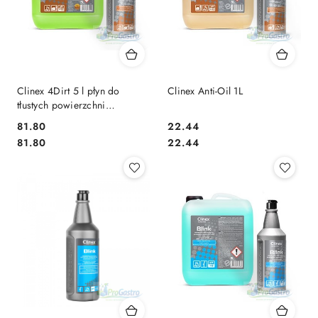
Clinex 4Dirt 5 l płyn do
Clinex Anti-Oil 1L
tłustych powierzchni
koncentrat
81.80
22.44
Cena:
Cena:
Cena:
Cena:
81.80
22.44