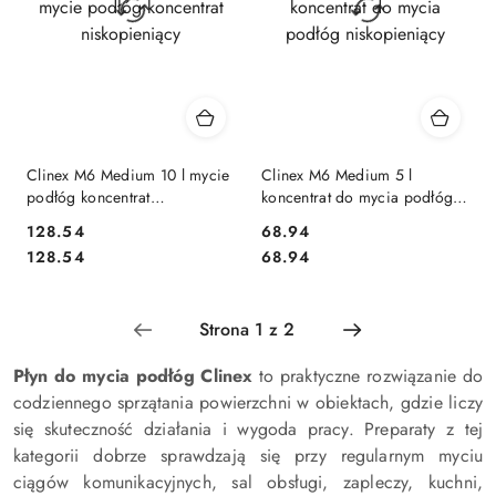
Clinex M6 Medium 10 l mycie
Clinex M6 Medium 5 l
podłóg koncentrat
koncentrat do mycia podłóg
niskopieniący
niskopieniący
128.54
68.94
Cena:
Cena:
Cena:
Cena:
128.54
68.94
Płyn do mycia podłóg Clinex
to praktyczne rozwiązanie do
codziennego sprzątania powierzchni w obiektach, gdzie liczy
się skuteczność działania i wygoda pracy. Preparaty z tej
kategorii dobrze sprawdzają się przy regularnym myciu
ciągów komunikacyjnych, sal obsługi, zapleczy, kuchni,