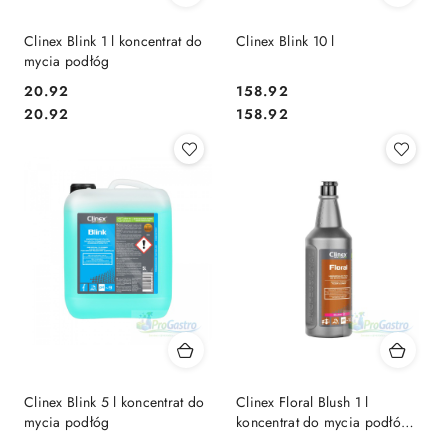
Clinex Blink 1 l koncentrat do
Clinex Blink 10 l
mycia podłóg
20.92
158.92
Cena:
Cena:
Cena:
Cena:
20.92
158.92
Clinex Blink 5 l koncentrat do
Clinex Floral Blush 1 l
mycia podłóg
koncentrat do mycia podłów
Kwiatowy