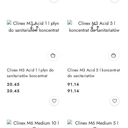
Clinex M3 Acid 1 l płyn do
Clinex M3 Acid 5 l koncentrat
sanitariatów koncentrat
do sanitariatów
20.45
91.14
Cena:
Cena:
Cena:
Cena:
20.45
91.14