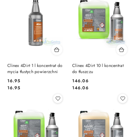
Clinex 4Dirt 1 l koncentrat do
Clinex 4Dirt 10 l koncentrat
mycia tłustych powierzchni
do tłuszczu
16.95
146.06
Cena:
Cena:
Cena:
Cena:
16.95
146.06