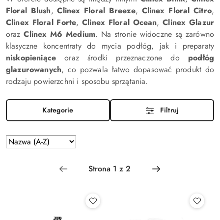
Floral Blush
,
Clinex Floral Breeze
,
Clinex Floral Citro
,
Clinex Floral Forte
,
Clinex Floral Ocean
,
Clinex Glazur
oraz
Clinex M6 Medium
. Na stronie widoczne są zarówno
klasyczne koncentraty do mycia podłóg, jak i preparaty
niskopieniące
oraz środki przeznaczone do
podłóg
glazurowanych
, co pozwala łatwo dopasować produkt do
rodzaju powierzchni i sposobu sprzątania.
Kategorie
Filtruj
Zastosowano
Sortuj
według
sortowanie:
Nazwa
(A-
Z).