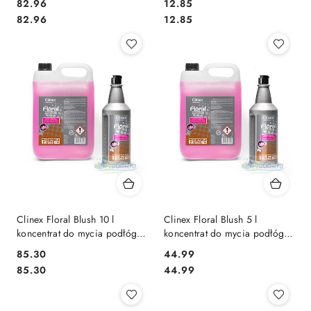
82.96
12.85
Cena:
Cena:
Cena:
Cena:
82.96
12.85
Clinex Floral Blush 10 l
Clinex Floral Blush 5 l
koncentrat do mycia podłóg
koncentrat do mycia podłóg
kwiatowy
Kwiatowy
85.30
44.99
Cena:
Cena:
Cena:
Cena:
85.30
44.99