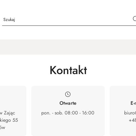
Kontakt
Otwarte
E-
aw Zając
pon. - sob. 08:00 - 16:00
biuro
kiego 55

+48
ków