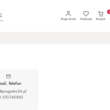
Moje konto
Ulubione
Koszyk
mail, Telefon
@progastro24.pl
 510-745-862