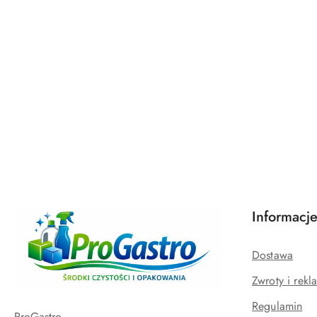
Informacj
Dostawa
Zwroty i rekl
Regulamin
ProGastro