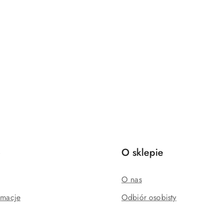
e
O sklepie
O nas
amacje
Odbiór osobisty