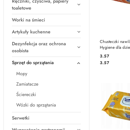
Ręczniki, czyściwa, papiery
toaletowe
Worki na śmieci
Artykuły kuchenne
DO
Chusteczki nawi
Dezynfekcja oraz ochrona
Hygiene dla dzie
osobista
3.57
Cena:
Sprzęt do sprzątania
Cena:
3.57
Mopy
Zamiatacze
Ściereczki
Wózki do sprzątania
Serwetki
Wyposażenie gastronomii