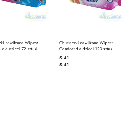
PRODUKT NIEDOSTĘPNY
DO KOSZYKA
zki nawilżane Wipest
Chusteczki nawilżane Wipest
e dla dzieci 72 sztuki
Comfort dla dzieci 120 sztuk
5.41
Cena:
Cena:
5.41