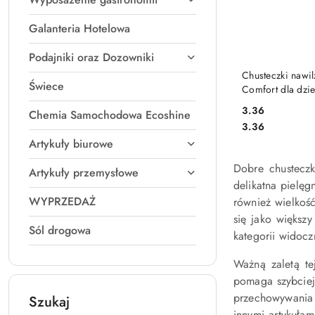
Galanteria Hotelowa
Podajniki oraz Dozowniki
PRODUKT 
Chusteczki nawi
Świece
Comfort dla dzie
3.36
Chemia Samochodowa Ecoshine
Cena:
Cena:
3.36
Artykuły biurowe
Dobre chusteczk
Artykuły przemysłowe
delikatna pielęg
WYPRZEDAŻ
również wielko
się jako większ
Sól drogowa
kategorii widoc
Ważną zaletą tej
pomaga szybciej 
przechowywania 
Szukaj
innymi artykułam