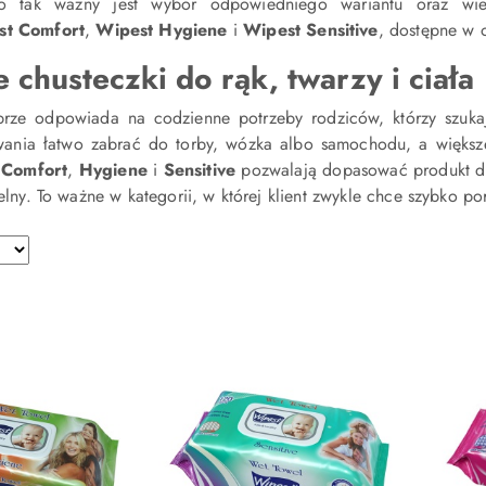
go tak ważny jest wybór odpowiedniego wariantu oraz wie
st Comfort
,
Wipest Hygiene
i
Wipest Sensitive
, dostępne w
 chusteczki do rąk, twarzy i ciała
brze odpowiada na codzienne potrzeby rodziców, którzy szuk
ania łatwo zabrać do torby, wózka albo samochodu, a większ
y
Comfort
,
Hygiene
i
Sensitive
pozwalają dopasować produkt do 
telny. To ważne w kategorii, w której klient zwykle chce szybko p