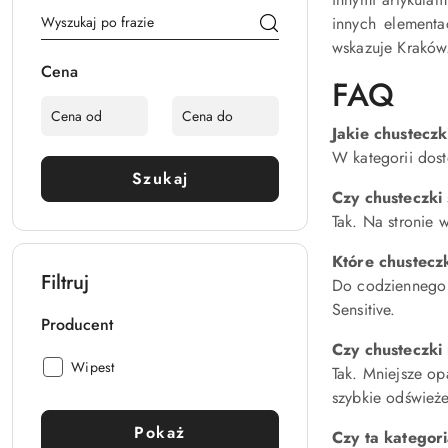
innych elementa
wskazuje Kraków
Cena
FAQ
Jakie chusteczk
W kategorii dos
Szukaj
Czy chusteczki
Tak. Na stronie
Które chustecz
Filtruj
Do codziennego u
Sensitive.
Producent
Czy chusteczki
Producent:
Wipest
Tak. Mniejsze o
szybkie odświeże
Pokaż
Czy ta kategor