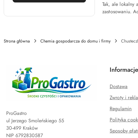
Tak, ale lokalny
zastosowaniu. A
Strona główna
Chemia gospodarcza do domu i firmy
Chusteczk
Informacj
Dostawa
Zwroty i rekl
Regulamin
ProGastro
Polityka cook
ul Jerzego Smoleńskiego 55
30-499 Kraków
Sposoby płat
NIP 6792830587