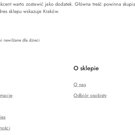
 akcent warto zostawić jako dodatek. Główna treść powinna skupi
dres sklepu wskazuje Kraków.
i nawilżane dla dzieci
e
O sklepie
O nas
amacje
Odbiór osobisty
ies
ności