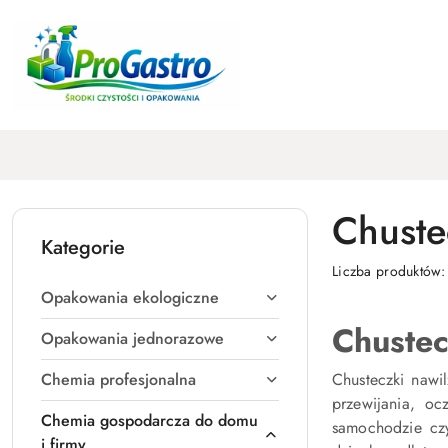
Przejdź do treści głównej
Przejdź do wyszukiwarki
Przejdź do moje konto
Przejdź do menu głównego
Przejdź do stopki
Chuste
Kategorie
Liczba produktów
Opakowania ekologiczne
Chustec
Opakowania jednorazowe
Chemia profesjonalna
Chusteczki nawi
przewijania, oc
Chemia gospodarcza do domu
samochodzie cz
i firmy