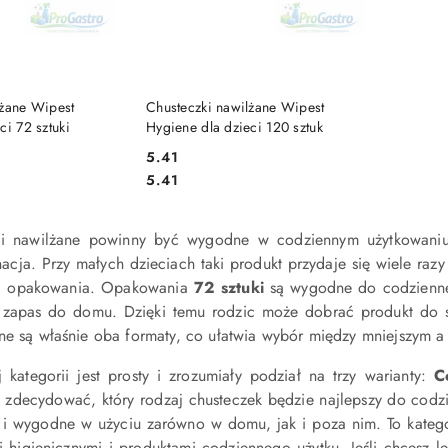
NIEDOSTĘPNY
PRODUKT NIEDOSTĘPNY
lżane Wipest
Chusteczki nawilżane Wipest
ci 72 sztuki
Hygiene dla dzieci 120 sztuk
5.41
Cena:
Cena:
5.41
i nawilżane powinny być wygodne w codziennym użytkowaniu i
nacja. Przy małych dzieciach taki produkt przydaje się wiele raz
ść opakowania. Opakowania
72 sztuki
są wygodne do codzienne
y zapas do domu. Dzięki temu rodzic może dobrać produkt do s
zne są właśnie oba formaty, co ułatwia wybór między mniejszym
 kategorii jest prosty i zrozumiały podział na trzy warianty:
C
zdecydować, który rodzaj chusteczek będzie najlepszy do codzie
i wygodne w użyciu zarówno w domu, jak i poza nim. To katego
i higienicznymi i produktami codziennego użytku. Jeśli chcesz 