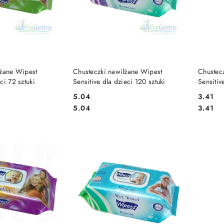
 KOSZYKA
DO KOSZYKA
lżane Wipest
Chusteczki nawilżane Wipest
Chustec
ci 72 sztuki
Sensitive dla dzieci 120 sztuki
Sensitiv
5.04
3.41
Cena:
Cena:
Cena:
Cena:
5.04
3.41