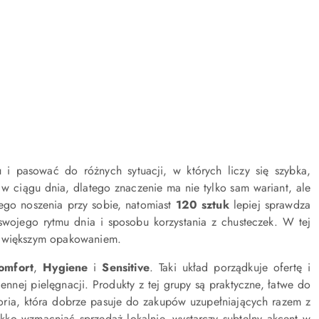
 pasować do różnych sytuacji, w których liczy się szybka,
y w ciągu dnia, dlatego znaczenie ma nie tylko sam wariant, ale
go noszenia przy sobie, natomiast
120 sztuk
lepiej sprawdza
wojego rytmu dnia i sposobu korzystania z chusteczek. W tej
 a większym opakowaniem.
omfort
,
Hygiene
i
Sensitive
. Taki układ porządkuje ofertę i
nnej pielęgnacji. Produkty z tej grupy są praktyczne, łatwe do
ria, która dobrze pasuje do zakupów uzupełniających razem z
lekko wzmacniać sprzedaż lokalnie, wystarczy subtelny akcent w