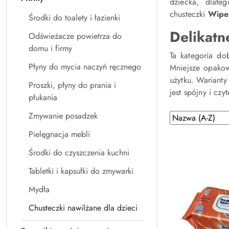
dziecka, dlate
chusteczki
Wipe
Środki do toalety i łazienki
Delikatne
Odświeżacze powietrza do
domu i firmy
Ta kategoria do
Płyny do mycia naczyń ręcznego
Mniejsze opakow
użytku. Wariant
Proszki, płyny do prania i
jest spójny i czy
płukania
Zmywanie posadzek
Zastosowano
Sortuj
według
sortowanie:
Pielęgnacja mebli
Nazwa
Środki do czyszczenia kuchni
(A-
Z).
Tabletki i kapsułki do zmywarki
Mydła
Chusteczki nawilżane dla dzieci