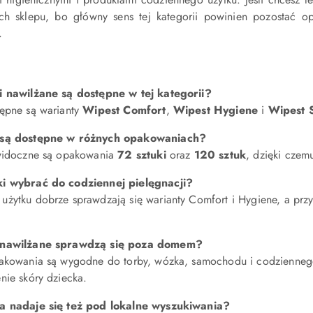
ch sklepu, bo główny sens tej kategorii powinien pozostać o
.
i nawilżane są dostępne w tej kategorii?
tępne są warianty
Wipest Comfort
,
Wipest Hygiene
i
Wipest S
 są dostępne w różnych opakowaniach?
 widoczne są opakowania
72 sztuki
oraz
120 sztuk
, dzięki czem
ki wybrać do codziennej pielęgnacji?
żytku dobrze sprawdzają się warianty Comfort i Hygiene, a przy
 nawilżane sprawdzą się poza domem?
pakowania są wygodne do torby, wózka, samochodu i codziennego 
nie skóry dziecka.
ia nadaje się też pod lokalne wyszukiwania?