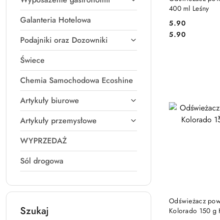
400 ml Leśny
Galanteria Hotelowa
5.90
Cena:
Cena:
5.90
Podajniki oraz Dozowniki
Świece
Chemia Samochodowa Ecoshine
Artykuły biurowe
Artykuły przemysłowe
WYPRZEDAŻ
Sól drogowa
DO
Odświeżacz powi
Szukaj
Kolorado 150 g 