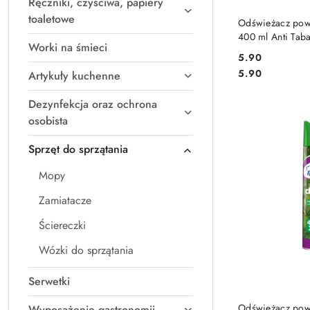
Ręczniki, czyściwa, papiery
DO
toaletowe
Odświeżacz pow
400 ml Anti Tab
Worki na śmieci
5.90
Cena:
Cena:
5.90
Artykuły kuchenne
Dezynfekcja oraz ochrona
osobista
Sprzęt do sprzątania
Mopy
Zamiatacze
Ściereczki
Wózki do sprzątania
Serwetki
DO
Odświeżacz pow
Wyposażenie gastronomii