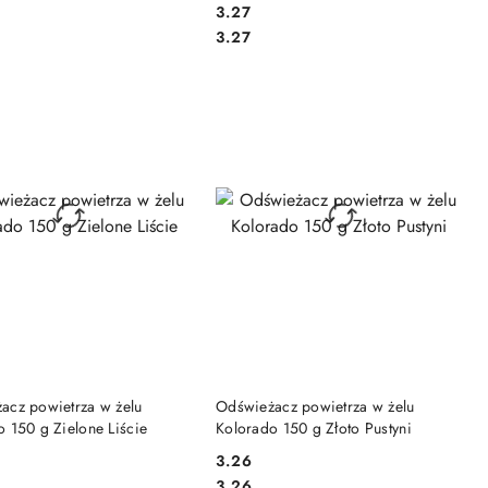
3.27
Cena:
Cena:
3.27
DO KOSZYKA
DO KOSZYKA
acz powietrza w żelu
Odświeżacz powietrza w żelu
 150 g Zielone Liście
Kolorado 150 g Złoto Pustyni
3.26
Cena:
Cena:
3.26