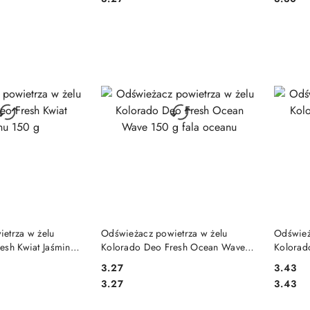
 KOSZYKA
DO KOSZYKA
etrza w żelu
Odświeżacz powietrza w żelu
Odśwież
esh Kwiat Jaśminu
Kolorado Deo Fresh Ocean Wave
Kolorad
150 g fala oceanu
150 g
3.27
3.43
Cena:
Cena:
Cena:
Cena:
3.27
3.43