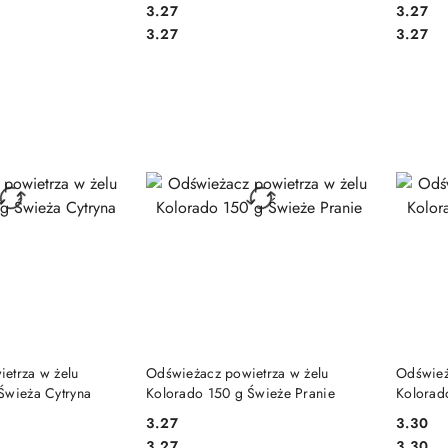
3.27
3.27
Cena:
Cena:
Cena:
Cena:
3.27
3.27
 KOSZYKA
DO KOSZYKA
etrza w żelu
Odświeżacz powietrza w żelu
Odśwież
Świeża Cytryna
Kolorado 150 g Świeże Pranie
Kolorado
3.27
3.30
Cena:
Cena:
Cena:
Cena:
3.27
3.30