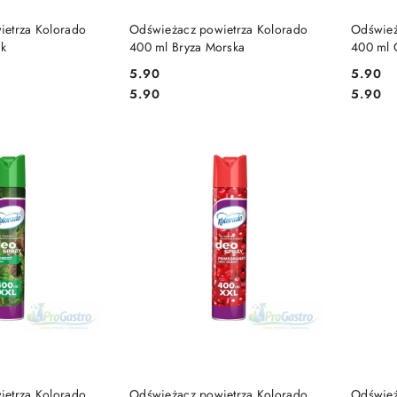
 KOSZYKA
DO KOSZYKA
ietrza Kolorado
Odświeżacz powietrza Kolorado
Odśwież
ak
400 ml Bryza Morska
400 ml 
5.90
5.90
Cena:
Cena:
Cena:
Cena:
5.90
5.90
 KOSZYKA
DO KOSZYKA
ietrza Kolorado
Odświeżacz powietrza Kolorado
Odśwież