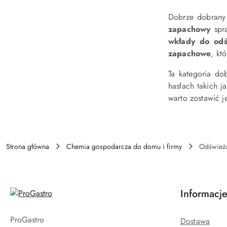
Dobrze dobran
zapachowy
spra
wkłady do odś
zapachowe
, kt
Ta kategoria do
hasłach takich j
warto zostawić 
Strona główna
Chemia gospodarcza do domu i firmy
Odświeża
Informacj
ProGastro
Dostawa