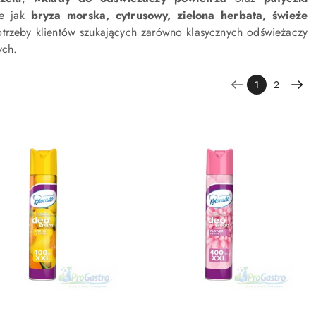
ie jak
bryza morska, cytrusowy, zielona herbata, świeże
trzeby klientów szukających zarówno klasycznych odświeżaczy
ych.
1
2