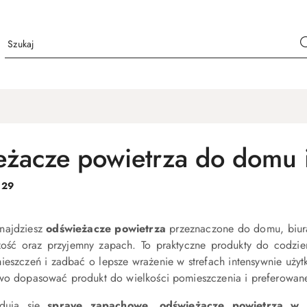
żacze powietrza do domu i
:
29
znajdziesz
odświeżacze powietrza
przeznaczone do domu, biura,
żość oraz przyjemny zapach. To praktyczne produkty do codzi
eszczeń i zadbać o lepsze wrażenie w strefach intensywnie uży
two dopasować produkt do wielkości pomieszczenia i preferowan
jdują się
spraye zapachowe
,
odświeżacze powietrza w 