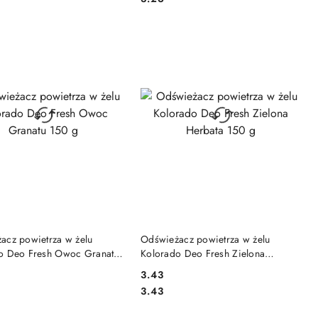
DO KOSZYKA
DO KOSZYKA
acz powietrza w żelu
Odświeżacz powietrza w żelu
o Deo Fresh Owoc Granatu
Kolorado Deo Fresh Zielona
Herbata 150 g
3.43
Cena:
Cena:
3.43