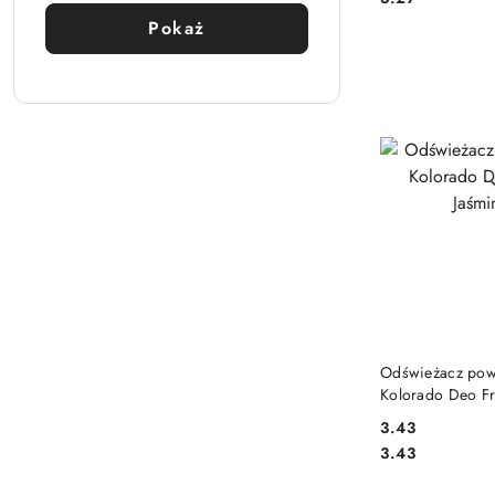
Pokaż
DO
Odświeżacz powi
Kolorado Deo Fr
150 g
3.43
Cena:
Cena:
3.43