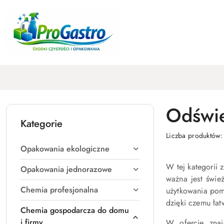
Przejdź do treści głównej
Przejdź do wyszukiwarki
Przejdź do moje konto
Przejdź do menu głównego
Przejdź do stopki
Odświe
Kategorie
Liczba produktów
Opakowania ekologiczne
W tej kategorii 
Opakowania jednorazowe
ważna jest świe
Chemia profesjonalna
użytkowania pomi
dzięki czemu ła
Chemia gospodarcza do domu
i firmy
W ofercie zna