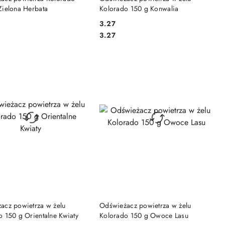
Zielona Herbata
Kolorado 150 g Konwalia
3.27
Cena:
Cena:
3.27
DO KOSZYKA
DO KOSZYKA
acz powietrza w żelu
Odświeżacz powietrza w żelu
 150 g Orientalne Kwiaty
Kolorado 150 g Owoce Lasu