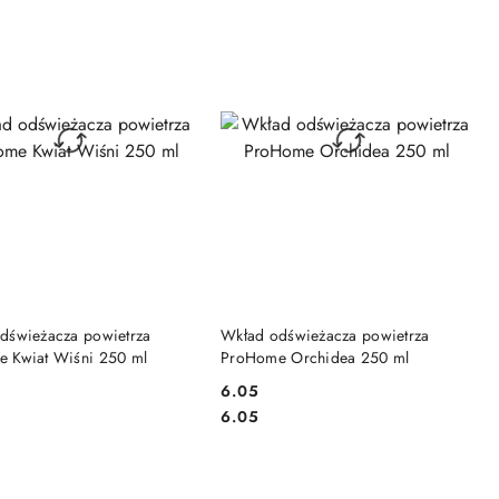
DO KOSZYKA
DO KOSZYKA
dświeżacza powietrza
Wkład odświeżacza powietrza
 Kwiat Wiśni 250 ml
ProHome Orchidea 250 ml
6.05
Cena:
Cena:
6.05