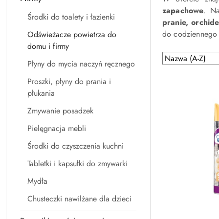
zapachowe
. Na
Środki do toalety i łazienki
pranie, orchid
do codziennego u
Odświeżacze powietrza do
domu i firmy
Zastosowano
Sortuj
Płyny do mycia naczyń ręcznego
według
sortowanie:
Nazwa
Proszki, płyny do prania i
(A-
płukania
Z).
Zmywanie posadzek
Pielęgnacja mebli
Środki do czyszczenia kuchni
Tabletki i kapsułki do zmywarki
Mydła
Chusteczki nawilżane dla dzieci