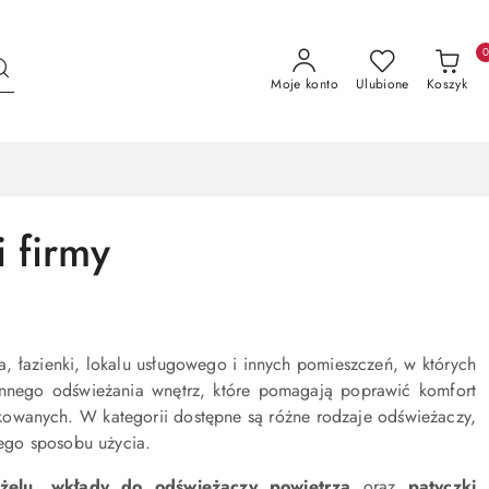
Moje konto
Ulubione
Koszyk
 firmy
 łazienki, lokalu usługowego i innych pomieszczeń, w których
ennego odświeżania wnętrz, które pomagają poprawić komfort
tkowanych. W kategorii dostępne są różne rodzaje odświeżaczy,
ego sposobu użycia.
żelu
,
wkłady do odświeżaczy powietrza
oraz
patyczki