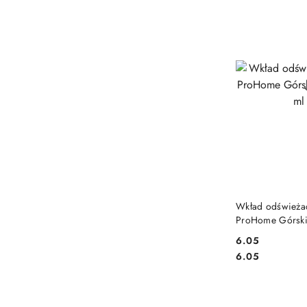
DO
Wkład odświeża
ProHome Górsk
Matic
6.05
Cena:
Cena:
6.05