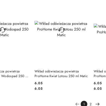
 KOSZYKA
DO KOSZYKA
cza powietrza
Wkład odświeżacza powietrza
Wkład o
i Wodospad 250 ml
ProHome Kwiat Lotosu 250 ml Matic
ProHome
6.05
6.05
Cena:
Cena:
Cena:
Cena:
6.05
6.05
1
2