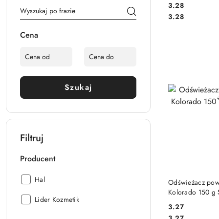
3.28
Cena:
Cena:
3.28
Cena
Szukaj
Filtruj
Producent
DO
Producent:
Hal
Odświeżacz powi
Kolorado 150 g 
Producent:
Lider Kozmetik
3.27
Cena:
Cena:
3.27