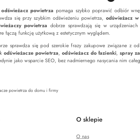
y
odświeżacz powietrza
pomaga szybko poprawić odbiór wnętr
wdza się przy szybkim odświeżeniu powietrza,
odświeżacz w
wieżaczy powietrza
dobrze sprawdzają się w urządzeniach 
óre łączą funkcję użytkową z estetycznym wyglądem.
brze sprawdza się pod szerokie frazy zakupowe związane z od
ak
odświeżacze powietrza
,
odświeżacz do łazienki
,
spray z
jedynie jako wsparcie SEO, bez nadmiernego nasycania nim całeg
cze powietrza do domu i firmy
e
O sklepie
O nas