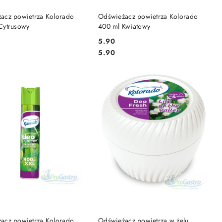
DO KOSZYKA
DO KOSZYKA
acz powietrza Kolorado
Odświeżacz powietrza Kolorado
Cytrusowy
400 ml Kwiatowy
5.90
Cena:
Cena:
5.90
DO KOSZYKA
DO KOSZYKA
acz powietrza Kolorado
Odświeżacz powietrza w żelu