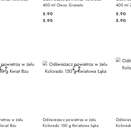
400 ml Owoc Granatu
400 ml 
5.90
5.90
Cena:
Cena:
Cena:
Cena:
5.90
5.90
 KOSZYKA
DO KOSZYKA
etrza w żelu
Odświeżacz powietrza w żelu
Odśwież
Kwiat Bzu
Kolorado 150 g Kwiatowa Łąka
Kolorado