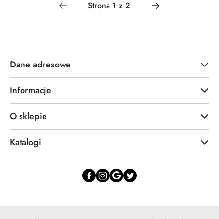
dni
przed
obniżką
Dane adresowe
Informacje
O sklepie
Katalogi