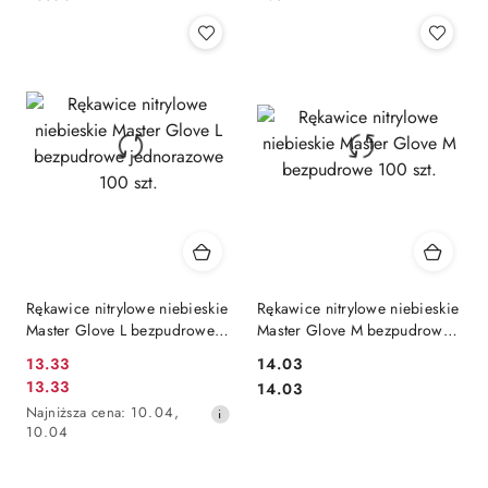
Rękawice nitrylowe niebieskie
Rękawice nitrylowe niebieskie
Master Glove L bezpudrowe
Master Glove M bezpudrowe
jednorazowe 100 szt.
100 szt.
13.33
14.03
Cena
Cena:
13.33
Cena:
14.03
Cena
promocyjna:
Najniższa
Najniższa cena:
10.04
,
promocyjna:
cena
10.04
z
30