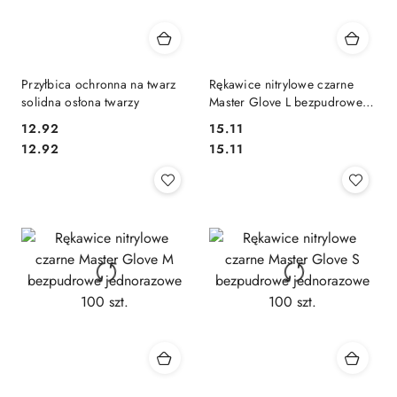
Przyłbica ochronna na twarz
Rękawice nitrylowe czarne
solidna osłona twarzy
Master Glove L bezpudrowe
100 szt. Sorimex
12.92
15.11
Cena:
Cena:
Cena:
Cena:
12.92
15.11