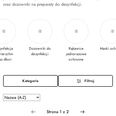
oraz dozowniki na preparaty do dezynfekcji.
ynfekcja
Dozowniki do
Rękawice
Maski och
ierzchni
dezynfekcji
jednorazowe
az dłoni
ochronne
Kategorie
Filtruj
Zastosowano
Sortuj
według
sortowanie:
Nazwa
(A-