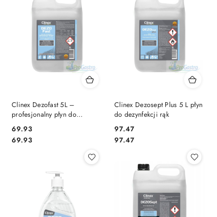
Clinex Dezofast 5L –
Clinex Dezosept Plus 5 L płyn
profesjonalny płyn do
do dezynfekcji rąk
dezynfekcji dużych
69.93
97.47
powierzchni
Cena:
Cena:
Cena:
Cena:
69.93
97.47