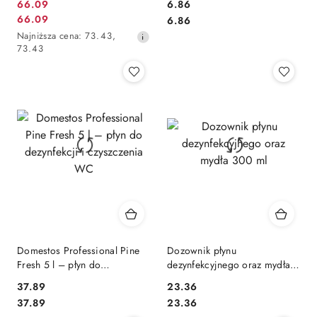
66.09
6.86
Cena
Cena:
66.09
Cena:
6.86
Cena
promocyjna:
Najniższa
Najniższa cena:
73.43
,
promocyjna:
cena
73.43
z
30
dni
przed
obniżką
Domestos Professional Pine
Dozownik płynu
Fresh 5 l – płyn do
dezynfekcyjnego oraz mydła
dezynfekcji i czyszczenia WC
300 ml
37.89
23.36
Cena:
Cena:
Cena:
Cena:
37.89
23.36