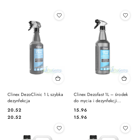
Z).
Clinex DezoClinic 1 L szybka
Clinex Dezofast 1L – środek
dezynfekcja
do mycia i dezynfekcji
powierzchni
20.52
15.96
Cena:
Cena:
Cena:
Cena:
20.52
15.96