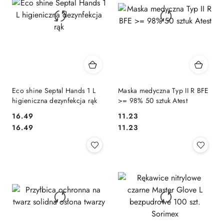
Eco shine Septal Hands 1 L
Maska medyczna Typ II R BFE
higieniczna dezynfekcja rąk
>= 98% 50 sztuk Atest
16.49
11.23
Cena:
Cena:
Cena:
Cena:
16.49
11.23