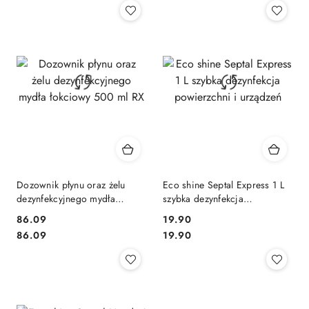
Dozownik płynu oraz żelu
Eco shine Septal Express 1 L
dezynfekcyjnego mydła
szybka dezynfekcja
łokciowy 500 ml RX
powierzchni i urządzeń
86.09
19.90
Cena:
Cena:
Cena:
Cena:
86.09
19.90