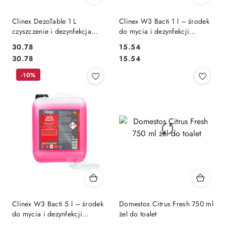
Clinex DezoTable 1 L
Clinex W3 Bacti 1 l – środek
czyszczenie i dezynfekcja
do mycia i dezynfekcji
kuchni
sanitariatów
30.78
15.54
Cena:
Cena:
Cena:
Cena:
30.78
15.54
-10%
Clinex W3 Bacti 5 l – środek
Domestos Citrus Fresh 750 ml
do mycia i dezynfekcji
żel do toalet
sanitariatów