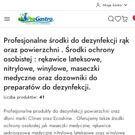
Moje konto
Przejdź do treści głównej
Przejdź do wyszukiwarki
Przejdź do moje konto
Przejdź do menu głównego
Przejdź do stopki
Profesjonalne środki do dezynfekcji rąk
oraz powierzchni . Środki ochrony
osobistej : rękawice lateksowe,
nitrylowe, winylowe, maseczki
medyczne oraz dozowniki do
preparatów do dezynfekcji.
Liczba produktów:
41
Profesjonalne produkty do dezynfekcji powierzchni oraz
dłoni marki Clinex oraz Ecoshine . Oferujemy także środki
ochrony osobistej jak maseczki medyczne, rękawice
jednorazowe medyczne nitrylowe lateksowe oraz winylowe