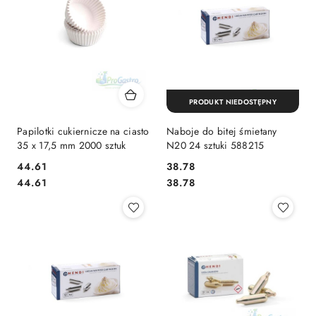
PRODUKT NIEDOSTĘPNY
Papilotki cukiernicze na ciasto
Naboje do bitej śmietany
35 x 17,5 mm 2000 sztuk
N20 24 sztuki 588215
44.61
38.78
Cena:
Cena:
Cena:
Cena:
44.61
38.78