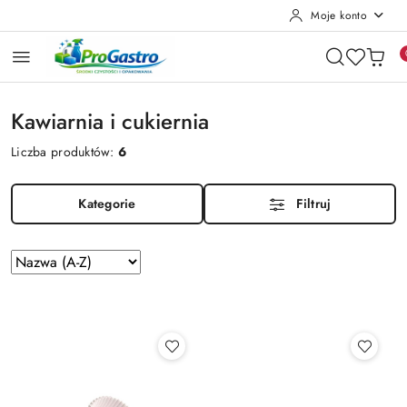
Moje konto
Przejdź do treści głównej
Przejdź do wyszukiwarki
Przejdź do moje konto
Przejdź do menu głównego
Przejdź do stopki
Kawiarnia i cukiernia
Liczba produktów:
6
Kategorie
Filtruj
Zastosowano
Sortuj
według
sortowanie:
Nazwa
(A-
Z).