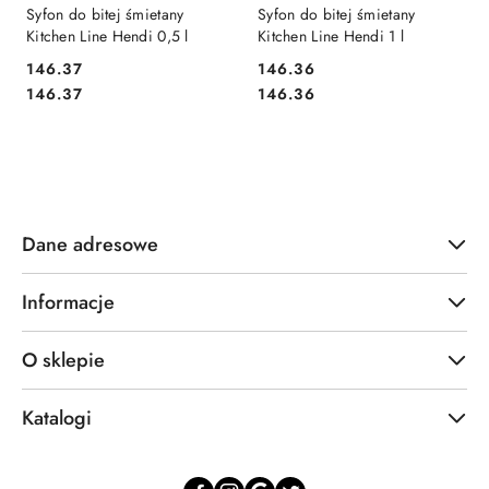
Syfon do bitej śmietany
Syfon do bitej śmietany
Kitchen Line Hendi 0,5 l
Kitchen Line Hendi 1 l
146.37
146.36
Cena:
Cena:
Cena:
Cena:
146.37
146.36
Dane adresowe
Informacje
O sklepie
Katalogi