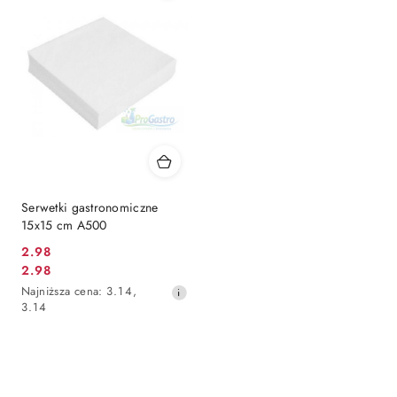
Serwetki gastronomiczne
15x15 cm A500
2.98
Cena
2.98
Cena
promocyjna:
Najniższa
Najniższa cena:
3.14
,
promocyjna:
cena
3.14
z
30
dni
przed
obniżką