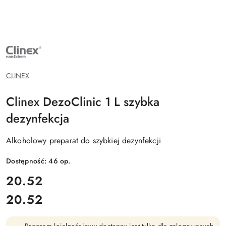
NAZWA
PRODUCENTA:
CLINEX
CHEMIA
PROFESJONALNA
CLINEX
Clinex DezoClinic 1 L szybka
dezynfekcja
Alkoholowy preparat do szybkiej dezynfekcji
Dostępność:
46
op.
cena:
20.52
20.52
Cena: