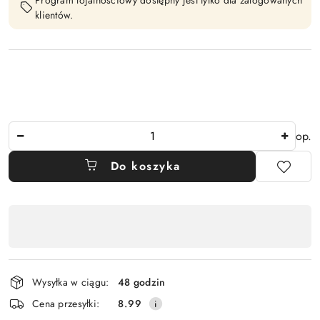
Program lojalnościowy dostępny jest tylko dla zalogowanych
klientów.
Ilość
op.
Do koszyka
Dostępność
,
płatność
i
Wysyłka w ciągu:
48 godzin
dostawa
Cena przesyłki:
8.99