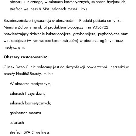
obszaru klinicznego, w salonach kosmetycznych, salonach fryzjerskich,
strefach wellness & SPA, salonach masażu itp.)
Bezpieczeństwo i gwarancja skuteczności –
Produkt posiada certyfikat
Ministra Zdrowia na obrót produktem biobójczym nr 9036/22
potwierdzający działanie bakteriobójcze, grzybobójcze, prątkobójcze oraz
wirusobójcze (w tym wobec koronawirusów) w obszarze ogólnym oraz
medycznym.
Obszary zastosowania:
Clinex Dezo Clinic polecany jest do dezynfekcji powierzchni i narzędzi w
branży Health&Beauty, m.in.:
W obszarze medycznym,
salonach fryzjerskich,
salonach kosmetycznych,
gabinetach masażu
solariach
strefach SPA & wellness