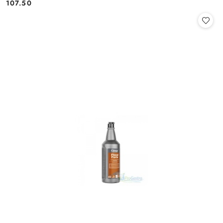
Cena:
Cena:
107.50