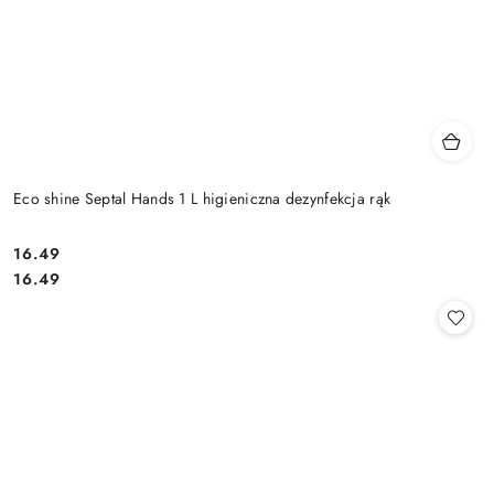
Eco shine Septal Hands 1 L higieniczna dezynfekcja rąk
16.49
Cena:
Cena:
16.49