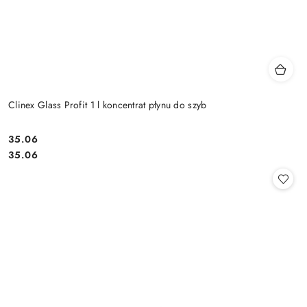
Clinex Glass Profit 1 l koncentrat płynu do szyb
35.06
Cena:
Cena:
35.06