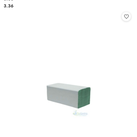
Cena:
Cena:
3.36