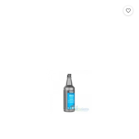
o
o
statusie:
statusie: