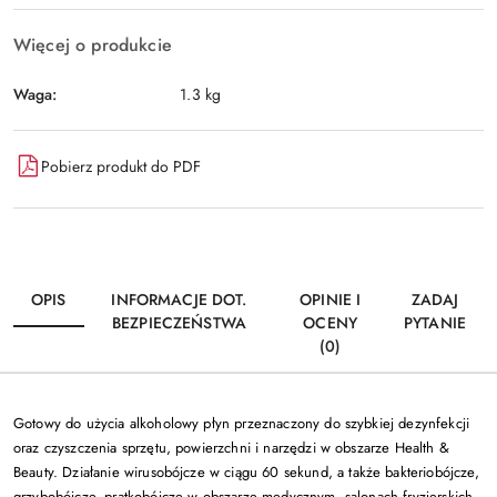
Więcej o produkcie
Waga:
1.3 kg
Pobierz produkt do PDF
OPIS
INFORMACJE DOT.
OPINIE I
ZADAJ
BEZPIECZEŃSTWA
OCENY
PYTANIE
(0)
Gotowy do użycia
alkoholowy
płyn przeznaczony do szybkiej dezynfekcji
oraz czyszczenia sprzętu, powierzchni i narzędzi
w obszarze Health &
Beauty.
Działanie wirusobójcze w ciągu
60 sekund
, a także bakteriobójcze,
grzybobójcze, prątkobójcze w obszarze medycznym, salonach fryzjerskich,