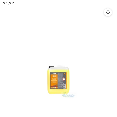
Cena:
Cena:
21.27