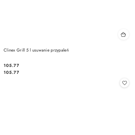
Clinex Grill 5 l usuwanie przypaleń
105.77
Cena:
Cena:
105.77