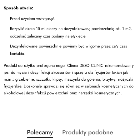
Sposób użycia:
Przed użyciem wstrząsnąć.
Rozpylić około 15 ml cieczy na dezynfekowaną powierzchnię ok. 1 m2,
odczekać zalecany czas podany na etykiecie.
Dezynfekowane powierzchnie powinny być wilgotne przez cały czas
kontaktu.
Produkt do użytku profesjonalnego.
Clinex DEZO CLINIC
rekomendowany
jest do mycia i dezynfekcji akcesoriów i sprzętu dla fryzjerów takich jak
m.in.: grzebienie, szczotki, klipsy, maszynki do golenia, brzytwy, nożyczki
fryzjerskie. Doskonale sprawdzi się również w salonach kosmetycznych do
alkoholowej dezynfekcji powierzchni oraz narzędzi kosmetycznych.
Produkty
Produkty
Polecamy
Produkty podobne
Pomiń karuzelę produktów