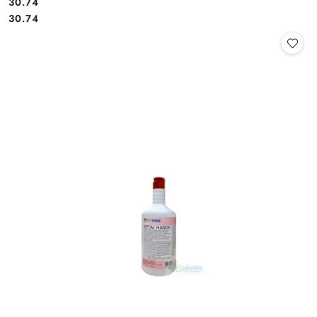
30.74
Cena:
Cena:
30.74