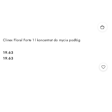
Clinex Floral Forte 1 l koncentrat do mycia podłóg
19.63
Cena:
Cena:
19.63