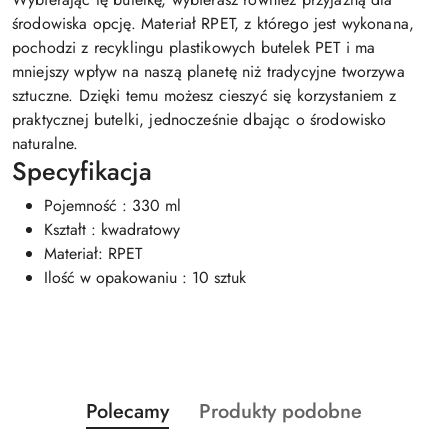
środowiska opcję. Materiał RPET, z którego jest wykonana,
pochodzi z recyklingu plastikowych butelek PET i ma
mniejszy wpływ na naszą planetę niż tradycyjne tworzywa
sztuczne. Dzięki temu możesz cieszyć się korzystaniem z
praktycznej butelki, jednocześnie dbając o środowisko
naturalne.
Specyfikacja
Pojemność : 330 ml
Kształt : kwadratowy
Materiał: RPET
Ilość w opakowaniu : 10 sztuk
Produkty
Produkty
Polecamy
Produkty podobne
Pomiń karuzelę produktów
o
o