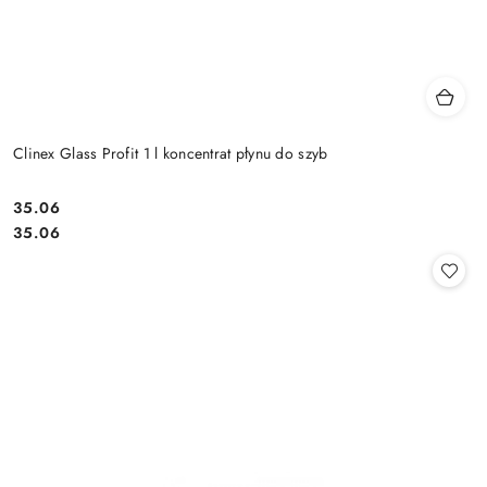
Clinex Glass Profit 1 l koncentrat płynu do szyb
35.06
Cena:
Cena:
35.06