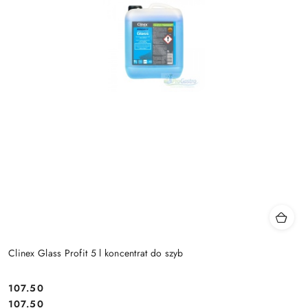
Clinex Glass Profit 5 l koncentrat do szyb
107.50
Cena:
Cena:
107.50