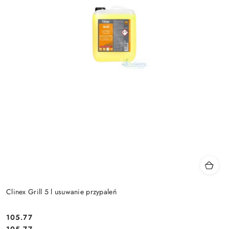
Clinex Grill 5 l usuwanie przypaleń
105.77
Cena:
Cena: