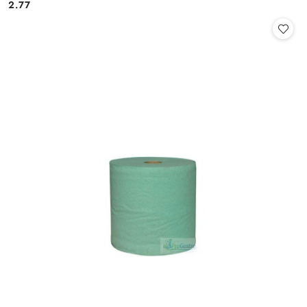
Cena:
Cena:
2.77