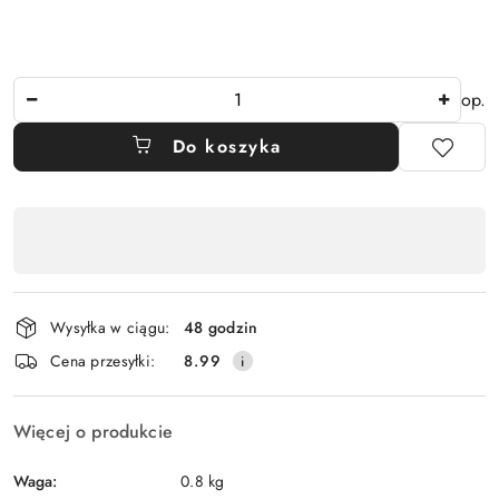
Ilość
op.
Do koszyka
Dostępność
,
płatność
i
Wysyłka w ciągu:
48 godzin
dostawa
Cena przesyłki:
8.99
Więcej o produkcie
Waga:
0.8 kg