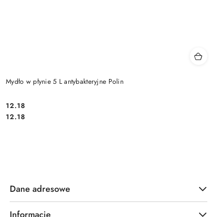
Mydło w płynie 5 L antybakteryjne Polin
12.18
Cena:
Cena:
12.18
Dane adresowe
Informacje