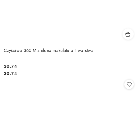
Czyściwo 360 M zielona makulatura 1 warstwa
30.74
Cena:
Cena:
30.74