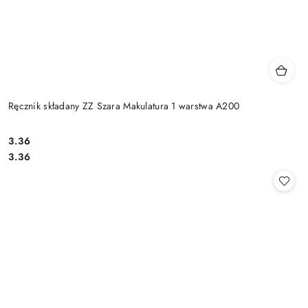
Ręcznik składany ZZ Szara Makulatura 1 warstwa A200
3.36
Cena:
Cena:
3.36