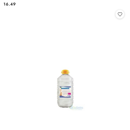
Cena:
Cena:
16.49