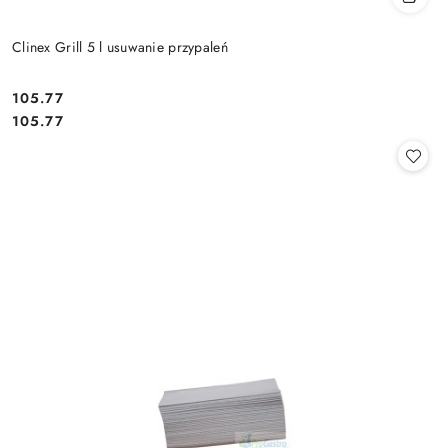
Clinex Grill 5 l usuwanie przypaleń
105.77
Cena:
Cena:
105.77