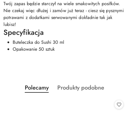
Twój zapas będzie starczył na wiele smakowitych posiłków.
Nie czekaj więc dłużej i zamów już teraz - ciesz się pysznymi
potrawami z dodatkami serwowanymi dokładnie tak jak
lubisz!
Specyfikacja
Buteleczka do Sushi 30 ml
Opakowanie 50 sztuk
Produkty
Produkty
Polecamy
Produkty podobne
Pomiń karuzelę produktów
o
o
statusie:
statusie: