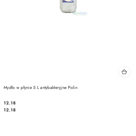
Mydło w płynie 5 L antybakteryjne Polin
12.18
Cena:
Cena:
12.18