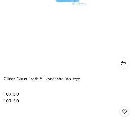
Clinex Glass Profit 5 l koncentrat do szyb
107.50
Cena:
Cena:
107.50