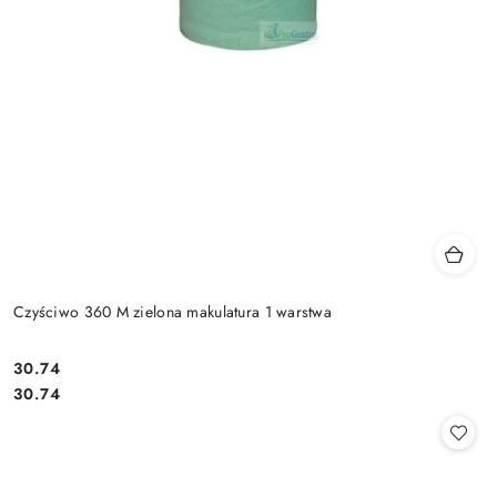
Czyściwo 360 M zielona makulatura 1 warstwa
30.74
Cena:
Cena:
30.74