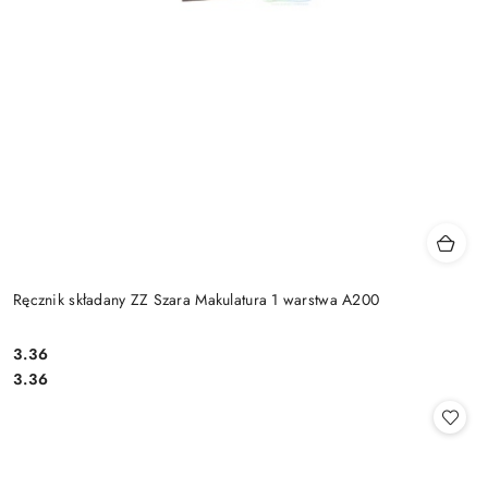
Ręcznik składany ZZ Szara Makulatura 1 warstwa A200
3.36
Cena:
Cena:
3.36