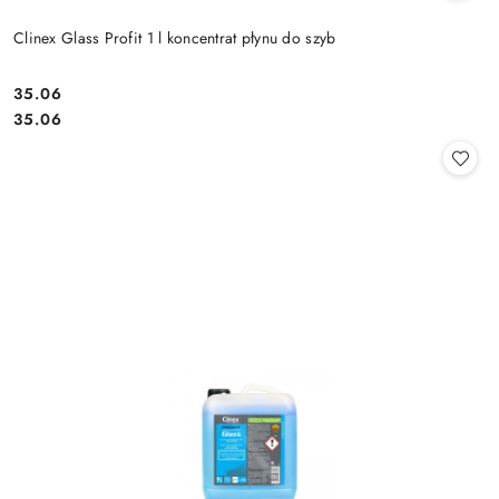
Clinex Glass Profit 1 l koncentrat płynu do szyb
35.06
Cena:
Cena:
35.06