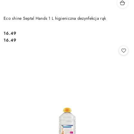
Eco shine Septal Hands 1 L higieniczna dezynfekcja rąk
16.49
Cena:
Cena:
16.49