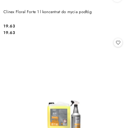
Clinex Floral Forte 1 l koncentrat do mycia podłóg
19.63
Cena:
Cena:
19.63