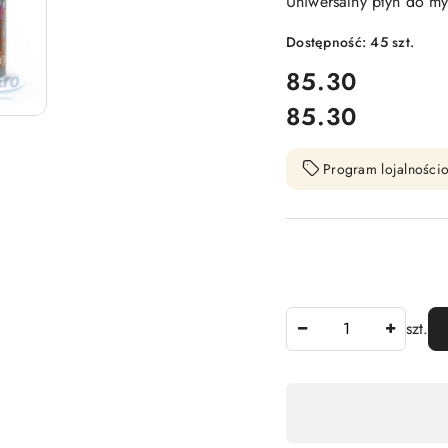
Uniwersalny płyn do m
Dostępność:
45
szt.
cena:
85.30
85.30
Cena:
Program lojalnościo
Ilość
szt.
Dostępność
,