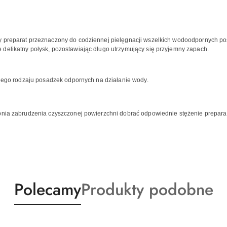
y preparat przeznaczony do codziennej pielęgnacji wszelkich wodoodpornych p
delikatny połysk, pozostawiając długo utrzymujący się przyjemny zapach.
kiego rodzaju posadzek odpornych na działanie wody.
pnia zabrudzenia czyszczonej powierzchni dobrać odpowiednie stężenie preparat
Produkty
Produkty
Polecamy
Produkty podobne
o
o