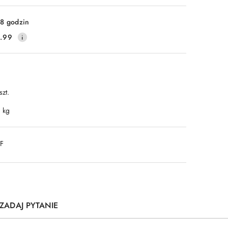
8 godzin
.99
szt.
1 kg
DF
ZADAJ PYTANIE