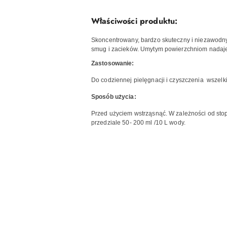
Właściwości produktu:
Skoncentrowany, bardzo skuteczny i niezawodn
smug i zacieków. Umytym powierzchniom nadaje 
Zastosowanie:
Do codziennej pielęgnacji i czyszczenia wszel
Sposób użycia:
Przed użyciem wstrząsnąć. W zależności od sto
przedziale 50- 200 ml /10 L wody.
Pomiń karuzelę produktów