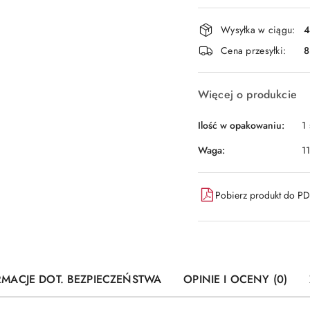
płatność
i
Wysyłka w ciągu:
4
dostawa
Cena przesyłki:
8
Więcej o produkcie
Ilość w opakowaniu:
1 
Waga:
1
Pobierz produkt do P
RMACJE DOT. BEZPIECZEŃSTWA
OPINIE I OCENY (0)