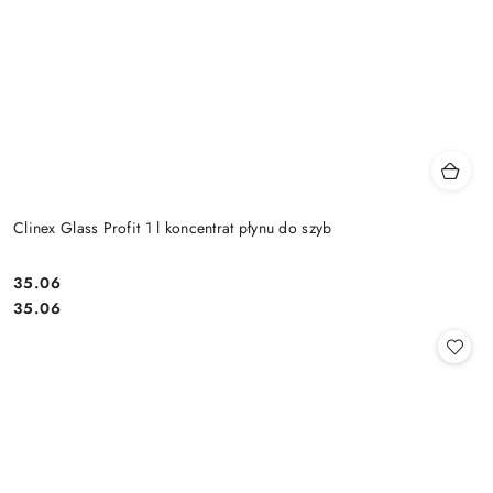
Clinex Glass Profit 1 l koncentrat płynu do szyb
35.06
Cena:
Cena:
35.06