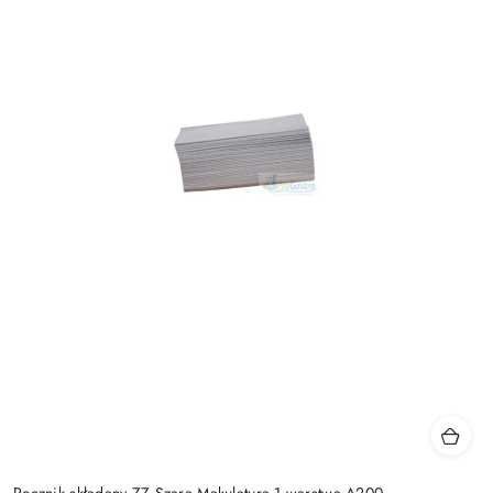
Ręcznik składany ZZ Szara Makulatura 1 warstwa A200