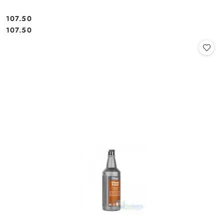
107.50
Cena:
Cena:
107.50