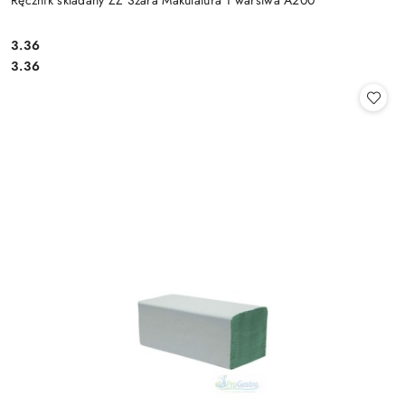
3.36
Cena:
Cena:
3.36