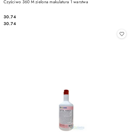
Czyściwo 360 M zielona makulatura 1 warstwa
30.74
Cena:
Cena:
30.74