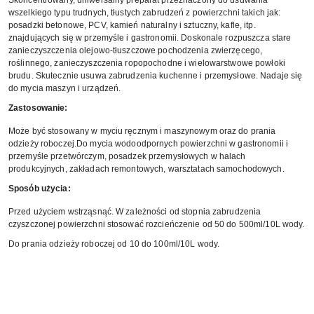
Skoncentrowany, uniwersalny preparat przeznaczony do usuwania
wszelkiego typu trudnych, tłustych zabrudzeń z powierzchni takich jak:
posadzki betonowe, PCV, kamień naturalny i sztuczny, kafle, itp.
znajdujących się w przemyśle i gastronomii. Doskonale rozpuszcza stare
zanieczyszczenia olejowo-tłuszczowe pochodzenia zwierzęcego,
roślinnego, zanieczyszczenia ropopochodne i wielowarstwowe powłoki
brudu. Skutecznie usuwa zabrudzenia kuchenne i przemysłowe. Nadaje się
do mycia maszyn i urządzeń.
Zastosowanie:
Może być stosowany w myciu ręcznym i maszynowym oraz do prania
odzieży roboczej.Do mycia wodoodpornych powierzchni w gastronomii i
przemyśle przetwórczym, posadzek przemysłowych w halach
produkcyjnych, zakładach remontowych, warsztatach samochodowych.
Sposób użycia:
Przed użyciem wstrząsnąć. W zależności od stopnia zabrudzenia
czyszczonej powierzchni stosować rozcieńczenie od 50 do 500ml/10L wody.
Do prania odzieży roboczej od 10 do 100ml/10L wody.