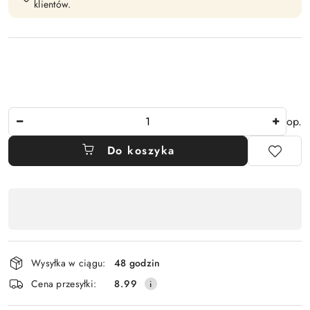
klientów.
Ilość
op.
Do koszyka
Dostępność
,
płatność
i
Wysyłka w ciągu:
48 godzin
dostawa
Cena przesyłki:
8.99