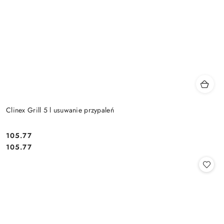
Clinex Grill 5 l usuwanie przypaleń
105.77
Cena:
Cena:
105.77