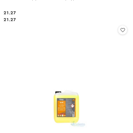
21.27
Cena:
Cena:
21.27