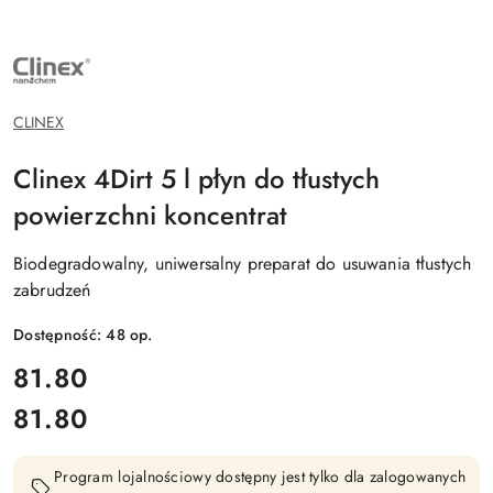
NAZWA
PRODUCENTA:
CLINEX
CHEMIA
PROFESJONALNA
CLINEX
Clinex 4Dirt 5 l płyn do tłustych
powierzchni koncentrat
Biodegradowalny, uniwersalny preparat do usuwania tłustych
zabrudzeń
Dostępność:
48
op.
cena:
81.80
81.80
Cena:
Program lojalnościowy dostępny jest tylko dla zalogowanych