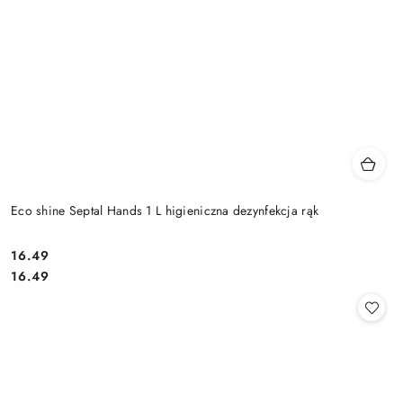
Eco shine Septal Hands 1 L higieniczna dezynfekcja rąk
16.49
Cena:
Cena:
16.49