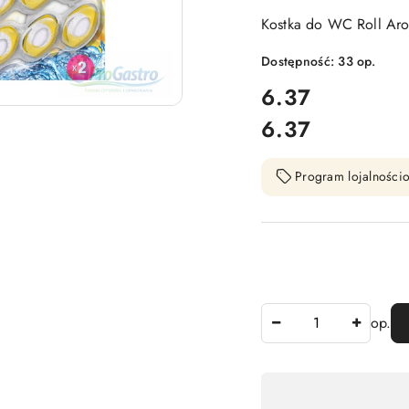
Kostka do WC Roll Aro
Dostępność:
33
op.
cena:
6.37
6.37
Cena:
Program lojalnościo
Ilość
op.
Dostępność