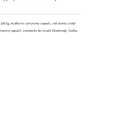
2x51g, kostka wc cytrynowy zapach, roll aroma cristal
ensywny zapach, zawieszka do muszli klozetowej, kostka