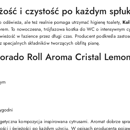
żość i czystość po każdym spłu
lko odświeża, ale też realnie pomaga utrzymać higienę toalety,
Kol
em. To nowoczesna, trójfazowa kostka do WC o intensywnym cyt
ieżość w łazience przez długi czas. Producent podkreśla zastos
z specjalnych składników tworzących obfitą pianę.
orado Roll Aroma Cristal Lemo
cym
tygodni
rgetyczna kompozycja inspirowana cytrusami. Aromat dobrze spr
ości i świeżości po każdym użyciu. W opisach producenta pojawia