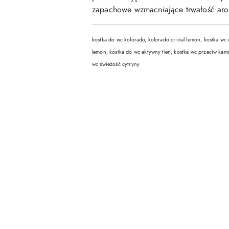
zapachowe wzmacniające trwałość aro
kostka do wc kolorado, kolorado cristal lemon, kostka wc
lemon, kostka do wc aktywny tlen, kostka wc przeciw kam
wc świeżość cytryny
Pomiń karuzelę produktów