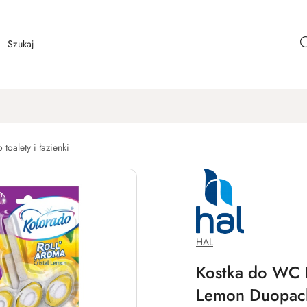
 toalety i łazienki
NAZWA
PRODUCENTA:
HAL
HAL
Kostka do WC K
Lemon Duopack