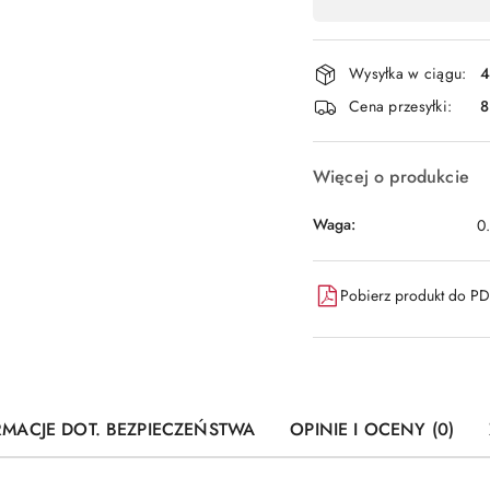
,
płatność
i
Wysyłka w ciągu:
4
dostawa
Cena przesyłki:
8
Więcej o produkcie
Waga:
0
Pobierz produkt do P
RMACJE DOT. BEZPIECZEŃSTWA
OPINIE I OCENY (0)