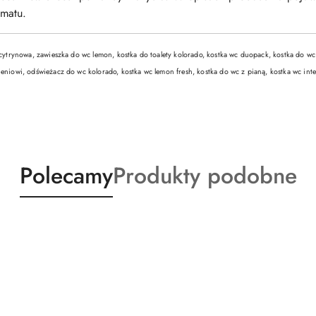
matu.
 cytrynowa, zawieszka do wc lemon, kostka do toalety kolorado, kostka wc duopack, kostka do wc 
ieniowi, odświeżacz do wc kolorado, kostka wc lemon fresh, kostka do wc z pianą, kostka wc int
Produkty
Produkty
Polecamy
Produkty podobne
o
o
statusie:
statusie: