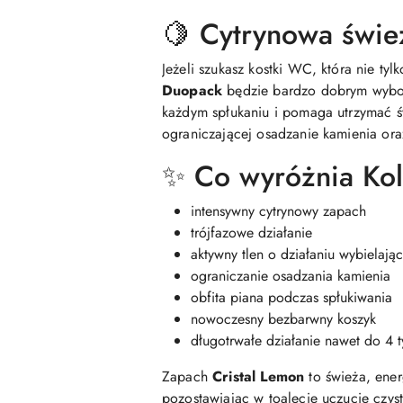
🍋 Cytrynowa świe
Jeżeli szukasz kostki WC, która nie ty
Duopack
będzie bardzo dobrym wybor
każdym spłukaniu i pomaga utrzymać św
ograniczającej osadzanie kamienia ora
✨ Co wyróżnia Kol
intensywny cytrynowy zapach
trójfazowe działanie
aktywny tlen o działaniu wybielają
ograniczanie osadzania kamienia
obfita piana podczas spłukiwania
nowoczesny bezbarwny koszyk
długotrwałe działanie nawet do 4 
Zapach
Cristal Lemon
to świeża, ene
pozostawiając w toalecie uczucie czyst