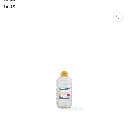
16.49
Cena:
Cena:
16.49