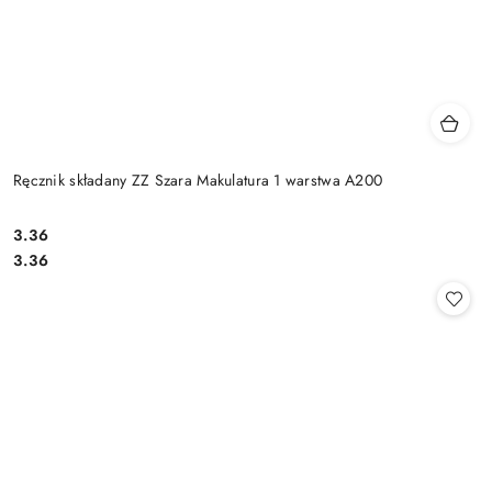
Ręcznik składany ZZ Szara Makulatura 1 warstwa A200
3.36
Cena:
Cena:
3.36