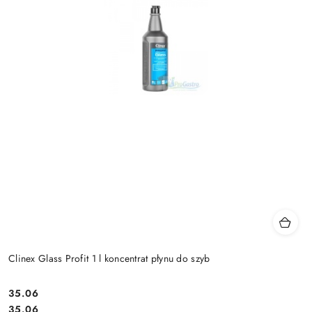
Clinex Glass Profit 1 l koncentrat płynu do szyb
35.06
Cena:
Cena:
35.06