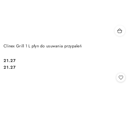
Clinex Grill 1 L płyn do usuwania przypaleń
21.27
Cena:
Cena:
21.27