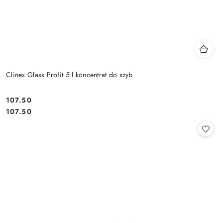
Clinex Glass Profit 5 l koncentrat do szyb
107.50
Cena:
Cena:
107.50