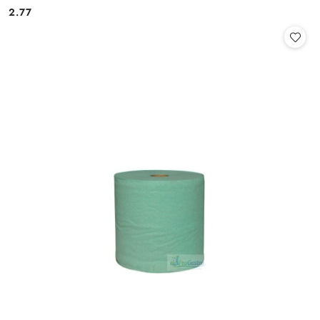
Cena:
Cena:
2.77