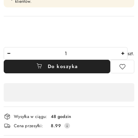
klientów.
Ilość
szt.
Do koszyka
Dostępność
,
płatność
i
Wysyłka w ciągu:
48 godzin
dostawa
Cena przesyłki:
8.99