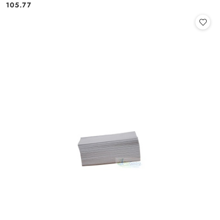
Cena:
Cena:
105.77