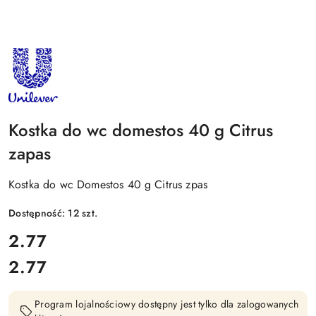
NAZWA
PRODUCENTA:
UNILEVER
Kostka do wc domestos 40 g Citrus
zapas
Kostka do wc Domestos 40 g Citrus zpas
Dostępność:
12
szt.
cena:
2.77
2.77
Cena:
Program lojalnościowy dostępny jest tylko dla zalogowanych