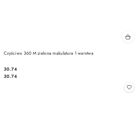
Czyściwo 360 M zielona makulatura 1 warstwa
30.74
Cena:
Cena:
30.74