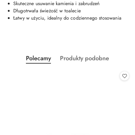
Skuteczne usuwanie kamienia i zabrudzeń
Długotrwała świeżość w toalecie
Łatwy w użyciu, idealny do codziennego stosowania
Produkty
Produkty
Polecamy
Produkty podobne
Pomiń karuzelę produktów
o
o
statusie:
statusie: