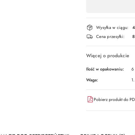
,
płatność
i
Wysyłka w ciągu:
4
dostawa
Cena przesyłki:
8
Więcej o produkcie
Ilość w opakowaniu:
6 
Waga:
1
Pobierz produkt do P