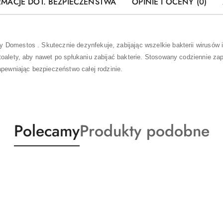
RMACJE DOT. BEZPIECZEŃSTWA
OPINIE I OCENY (0)
Domestos . Skutecznie dezynfekuje, zabijając wszelkie bakterii wirusów
oalety, aby nawet po spłukaniu zabijać bakterie. Stosowany codziennie zap
apewniając bezpieczeństwo całej rodzinie.
Produkty
Produkty
Polecamy
Produkty podobne
o
o
statusie:
statusie: