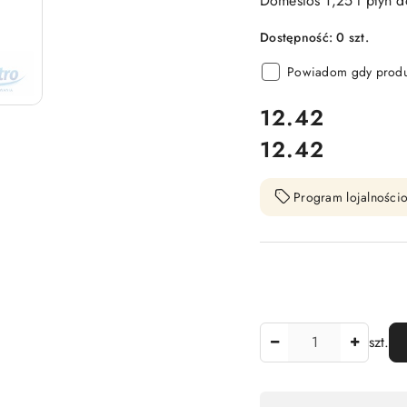
Domestos 1,25 l płyn d
Dostępność:
0
szt.
Powiadom gdy produk
cena:
12.42
12.42
Cena:
Program lojalnościo
Ilość
szt.
Dostępność