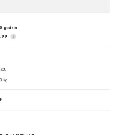
8 godzin
.99
szt.
.3 kg
DF