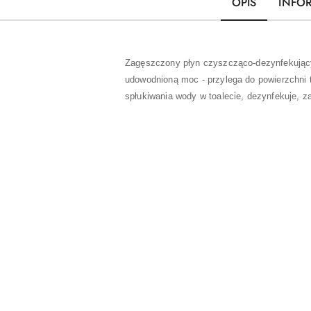
OPIS
INFO
Zagęszczony płyn czyszcząco-dezynfekujący 
udowodnioną moc - przylega do powierzchni t
spłukiwania wody w toalecie, dezynfekuje, z
Pomiń karuzelę produktów