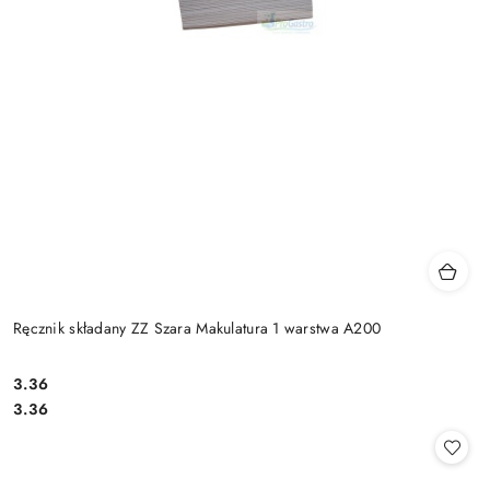
Ręcznik składany ZZ Szara Makulatura 1 warstwa A200
3.36
Cena:
Cena:
3.36