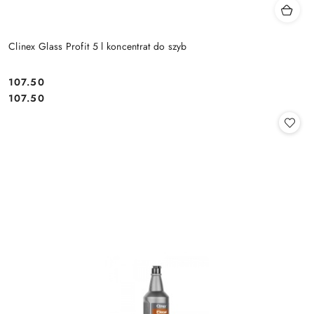
Clinex Glass Profit 5 l koncentrat do szyb
107.50
Cena:
Cena:
107.50