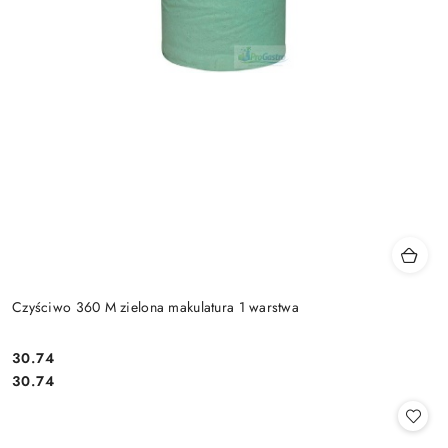
Czyściwo 360 M zielona makulatura 1 warstwa
30.74
Cena:
Cena:
30.74