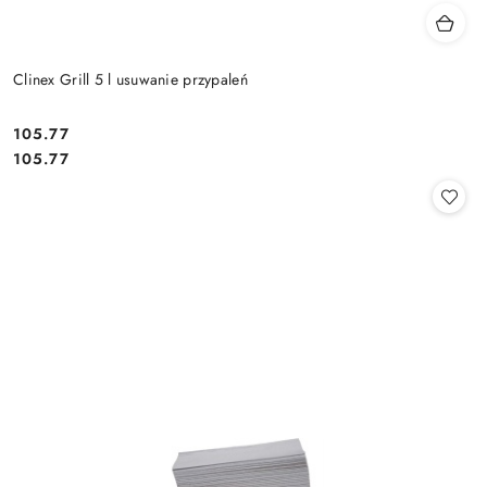
Clinex Grill 5 l usuwanie przypaleń
105.77
Cena:
Cena:
105.77