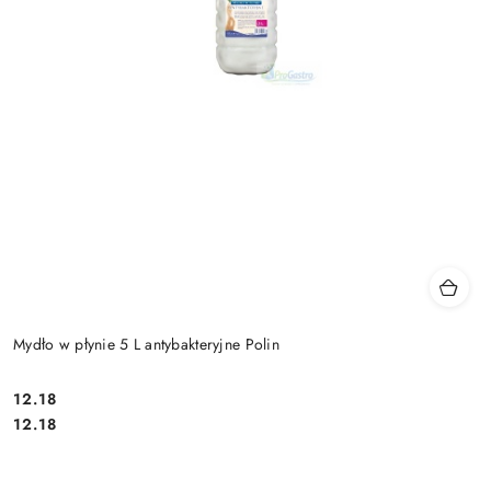
Mydło w płynie 5 L antybakteryjne Polin
12.18
Cena:
Cena:
12.18