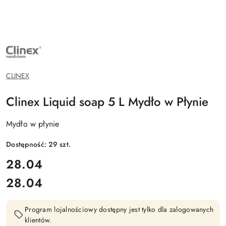
NAZWA
PRODUCENTA:
CLINEX
CHEMIA
PROFESJONALNA
CLINEX
Clinex Liquid soap 5 L Mydło w Płynie
Mydło w płynie
Dostępność:
29
szt.
cena:
28.04
28.04
Cena:
Program lojalnościowy dostępny jest tylko dla zalogowanych
klientów.