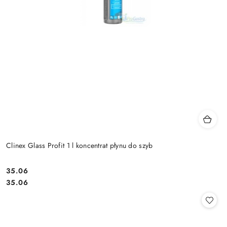
Clinex Glass Profit 1 l koncentrat płynu do szyb
35.06
Cena:
Cena:
35.06