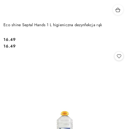
Eco shine Septal Hands 1 L higieniczna dezynfekcja rąk
16.49
Cena:
Cena:
16.49