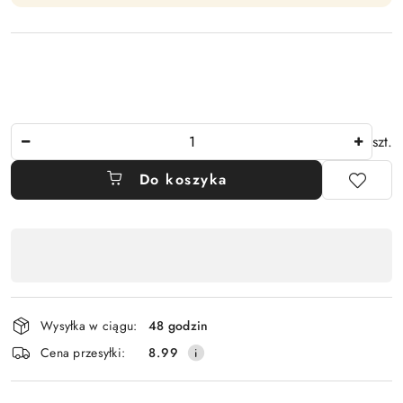
Ilość
szt.
Do koszyka
Dostępność
,
płatność
i
Wysyłka w ciągu:
48 godzin
dostawa
Cena przesyłki:
8.99