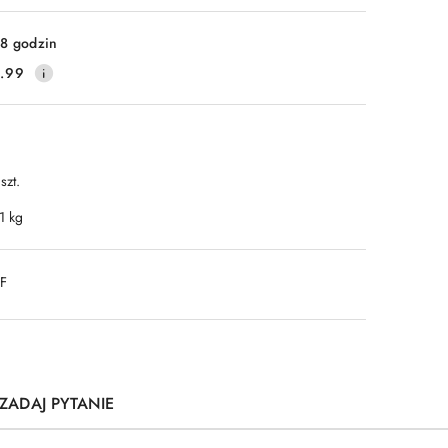
8 godzin
.99
szt.
1 kg
DF
ZADAJ PYTANIE