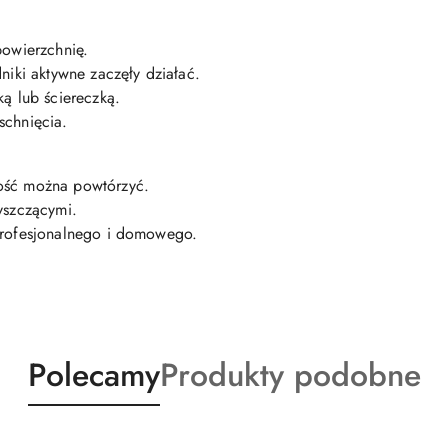
powierzchnię.
niki aktywne zaczęły działać.
ą lub ściereczką.
schnięcia.
ość można powtórzyć.
yszczącymi.
profesjonalnego i domowego.
Produkty
Produkty
Polecamy
Produkty podobne
o
o