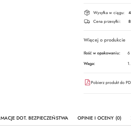
płatność
i
Wysyłka w ciągu:
4
dostawa
Cena przesyłki:
8
Więcej o produkcie
Ilość w opakowaniu:
6 
Waga:
1.
Pobierz produkt do P
RMACJE DOT. BEZPIECZEŃSTWA
OPINIE I OCENY (0)