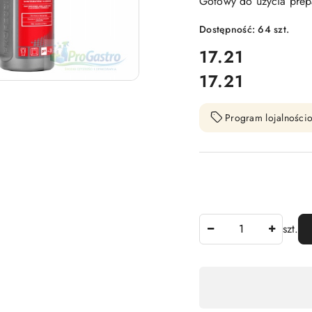
Gotowy do użycia prepa
Dostępność:
64
szt.
cena:
17.21
17.21
Cena:
Program lojalnościo
Ilość
szt.
Dostępność
,