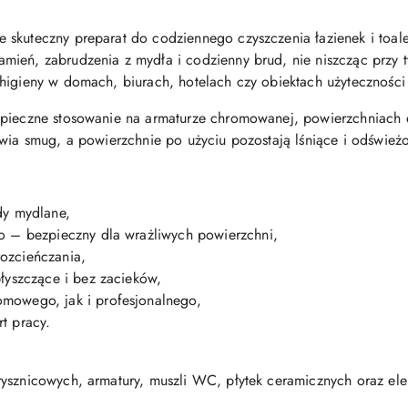
e skuteczny preparat do codziennego czyszczenia łazienek i toale
ień, zabrudzenia z mydła i codzienny brud, nie niszcząc przy t
higieny w domach, biurach, hotelach czy obiektach użyteczności 
zpieczne stosowanie na armaturze chromowanej, powierzchniach 
awia smug, a powierzchnie po użyciu pozostają lśniące i odśwież
dy mydlane,
o – bezpieczny dla wrażliwych powierzchni,
ozcieńczania,
łyszczące i bez zacieków,
mowego, jak i profesjonalnego,
t pracy.
ysznicowych, armatury, muszli WC, płytek ceramicznych oraz eleme