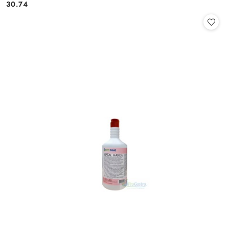
Cena:
Cena:
30.74