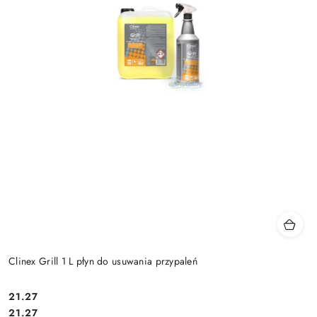
Clinex Grill 1 L płyn do usuwania przypaleń
21.27
Cena:
Cena:
21.27