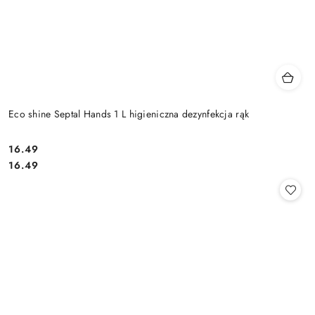
Eco shine Septal Hands 1 L higieniczna dezynfekcja rąk
16.49
Cena:
Cena:
16.49