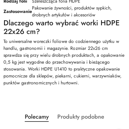
Rodzaj folii
Szeleszcząca folia HDPE
Pakowanie żywności, produktów sypkich,
Zastosowanie
drobnych artykułów i akcesoriów
Dlaczego warto wybrać worki HDPE
22x26 cm?
To uniwersalne woreczki foliowe do codziennego użytku w
handlu, gastronomii i magazynie. Rozmiar 22x26 cm
sprawdza się przy wielu drobnych produktach, a opakowanie
0,5 kg jest wygodne do przechowywania i bieżącego
stosowania. Worki HDPE U1410 to praktyczne opakowanie
pomocnicze dla sklepów, piekarni, cukierni, warzywniaków,
punktów gastronomicznych i hurtowni.
Produkty
Produkty
Polecamy
Produkty podobne
Pomiń karuzelę produktów
o
o