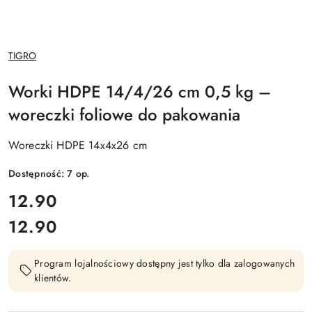
NAZWA
TIGRO
PRODUCENTA:
Worki HDPE 14/4/26 cm 0,5 kg –
woreczki foliowe do pakowania
Woreczki HDPE 14x4x26 cm
Dostępność:
7
op.
cena:
12.90
12.90
Cena:
Program lojalnościowy dostępny jest tylko dla zalogowanych
klientów.