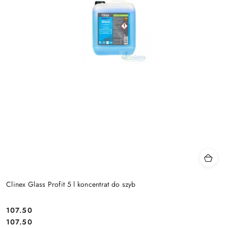
Clinex Glass Profit 5 l koncentrat do szyb
107.50
Cena:
Cena:
107.50