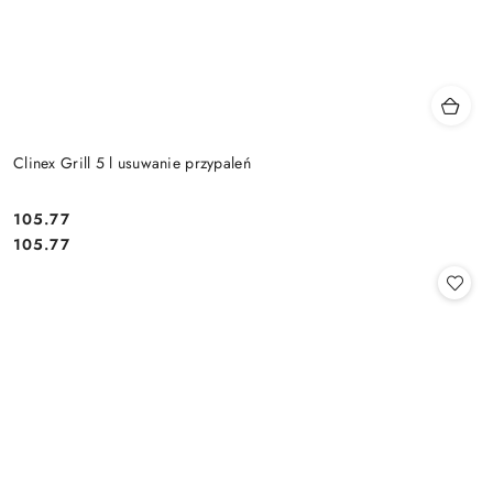
Clinex Grill 5 l usuwanie przypaleń
105.77
Cena:
Cena:
105.77