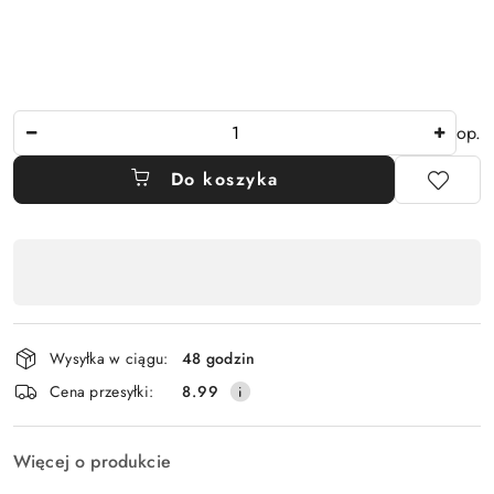
Ilość
op.
Do koszyka
Dostępność
,
płatność
i
Wysyłka w ciągu:
48 godzin
dostawa
Cena przesyłki:
8.99
Więcej o produkcie