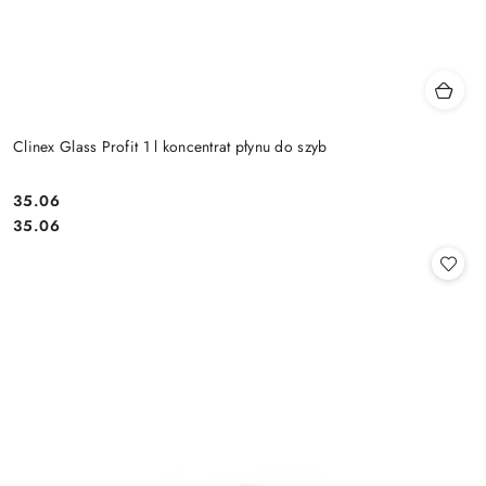
Clinex Glass Profit 1 l koncentrat płynu do szyb
35.06
Cena:
Cena:
35.06