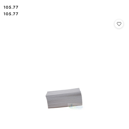
105.77
Cena:
Cena:
105.77