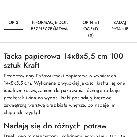
OPIS
INFORMACJE DOT.
OPINIE I
ZADAJ
BEZPIECZEŃSTWA
OCENY
PYTANIE
(0)
Tacka papierowa 14x8x5,5 cm 100
sztuk Kraft
Przedstawiamy Państwu tacki papierowe o wymiarach
14x8x5,5 cm. Wykonane z wysokiej jakości kraftu, są one
idealnym rozwiązaniem do pakowania różnego rodzaju
przekąsek i dań na wynos. Tacki posiadają brązową
zewnętrzną warstwę oraz białe wnętrze, co nadaje im
elegancki wygląd.
Nadają się do różnych potraw
Dzięki swoim parametrom i solidnemu wykonaniu, tacki te