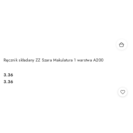
Ręcznik składany ZZ Szara Makulatura 1 warstwa A200
3.36
Cena:
Cena:
3.36