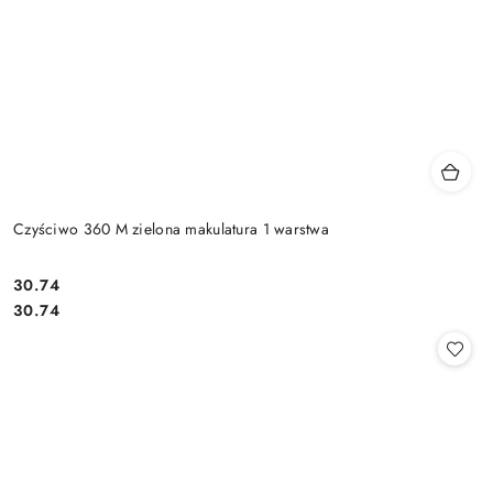
Czyściwo 360 M zielona makulatura 1 warstwa
30.74
Cena:
Cena:
30.74