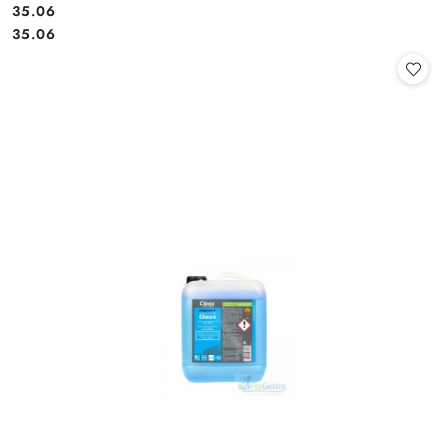
35.06
Cena:
Cena:
35.06