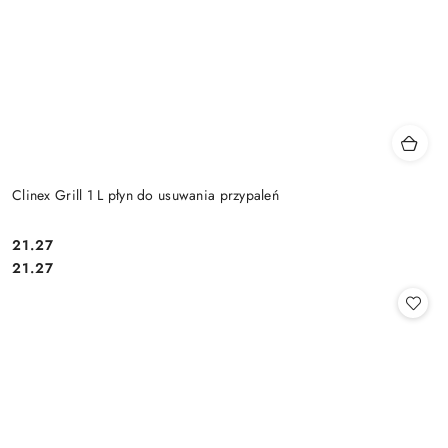
Clinex Grill 1 L płyn do usuwania przypaleń
21.27
Cena:
Cena:
21.27