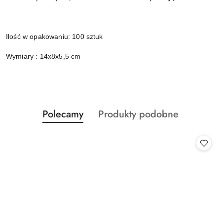
Ilość w opakowaniu: 100 sztuk
Wymiary : 14x8x5,5 cm
Produkty
Produkty
Polecamy
Produkty podobne
Pomiń karuzelę produktów
o
o
statusie:
statusie: