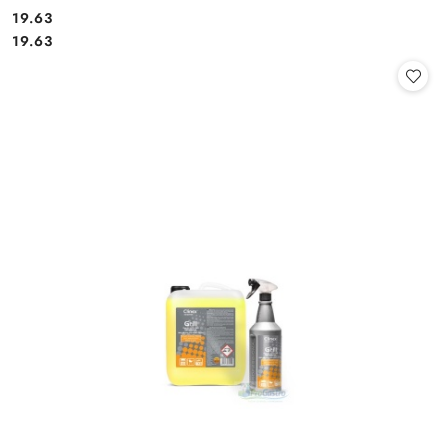
19.63
Cena:
Cena:
19.63