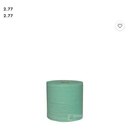
2.77
Cena:
Cena:
2.77