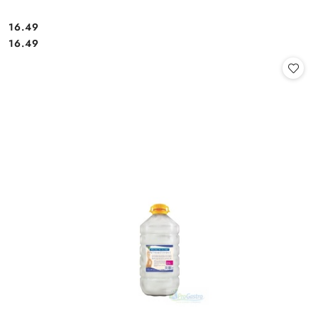
16.49
Cena:
Cena:
16.49