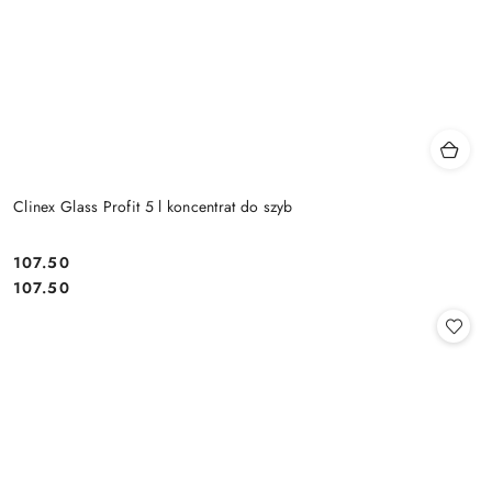
Clinex Glass Profit 5 l koncentrat do szyb
107.50
Cena:
Cena:
107.50