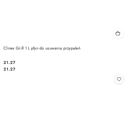
Clinex Grill 1 L płyn do usuwania przypaleń
21.27
Cena:
Cena:
21.27