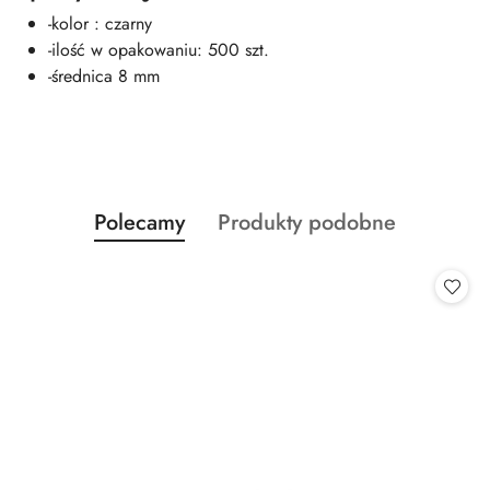
-kolor : czarny
-ilość w opakowaniu: 500 szt.
-średnica 8 mm
Produkty
Produkty
Polecamy
Produkty podobne
Pomiń karuzelę produktów
o
o
statusie:
statusie: