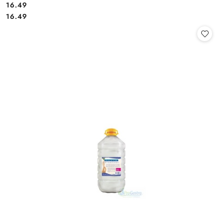
16.49
Cena:
Cena:
16.49