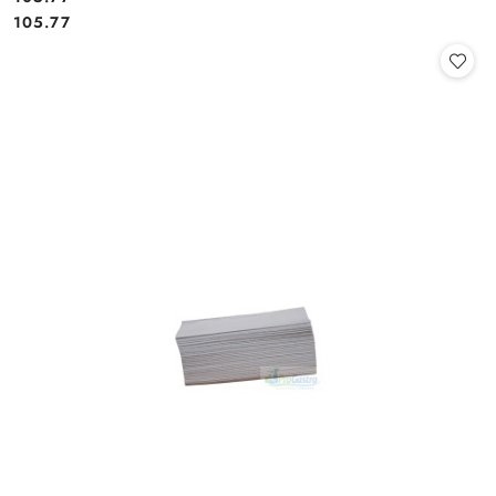
Cena:
Cena:
105.77