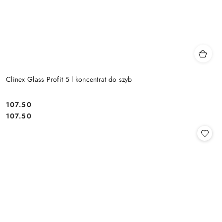
Clinex Glass Profit 5 l koncentrat do szyb
107.50
Cena:
Cena:
107.50