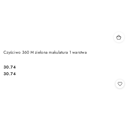
Czyściwo 360 M zielona makulatura 1 warstwa
30.74
Cena:
Cena:
30.74