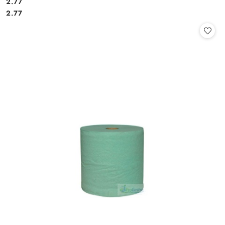
2.77
Cena:
Cena:
2.77