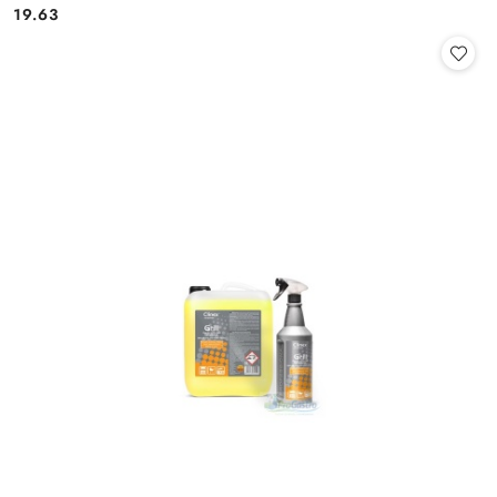
Cena:
Cena:
19.63