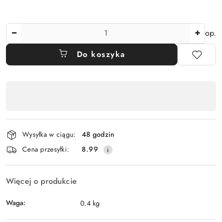
Ilość
op.
Do koszyka
Dostępność
,
płatność
i
Wysyłka w ciągu:
48 godzin
dostawa
Cena przesyłki:
8.99
Więcej o produkcie
Waga:
0.4 kg