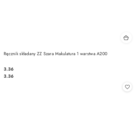
Ręcznik składany ZZ Szara Makulatura 1 warstwa A200
3.36
Cena:
Cena:
3.36