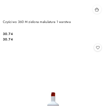
Czyściwo 360 M zielona makulatura 1 warstwa
30.74
Cena:
Cena:
30.74