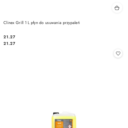
Clinex Grill 1 L płyn do usuwania przypaleń
21.27
Cena:
Cena:
21.27