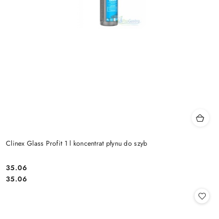
Clinex Glass Profit 1 l koncentrat płynu do szyb
35.06
Cena:
Cena:
35.06