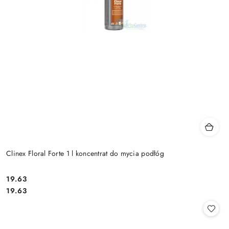
Clinex Floral Forte 1 l koncentrat do mycia podłóg
19.63
Cena:
Cena:
19.63