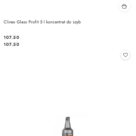
Clinex Glass Profit 5 l koncentrat do szyb
107.50
Cena:
Cena:
107.50