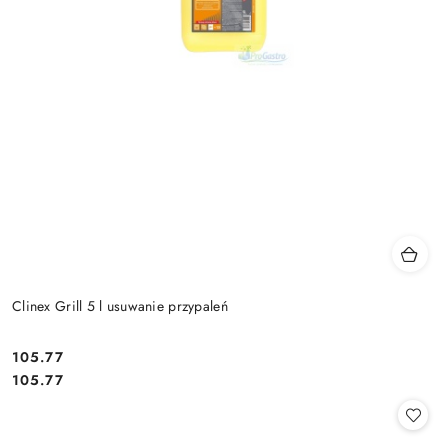
Clinex Grill 5 l usuwanie przypaleń
105.77
Cena:
Cena:
105.77