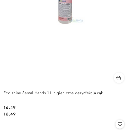
Eco shine Septal Hands 1 L higieniczna dezynfekcja rąk
16.49
Cena:
Cena:
16.49