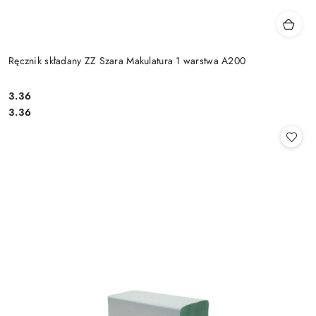
Ręcznik składany ZZ Szara Makulatura 1 warstwa A200
3.36
Cena:
Cena:
3.36