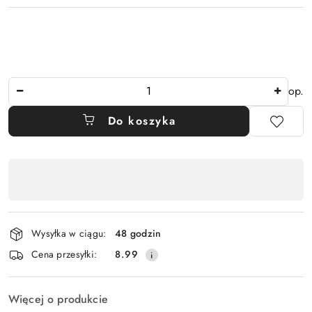
Ilość
op.
Do koszyka
Dostępność
,
płatność
i
Wysyłka w ciągu:
48 godzin
dostawa
Cena przesyłki:
8.99
Więcej o produkcie