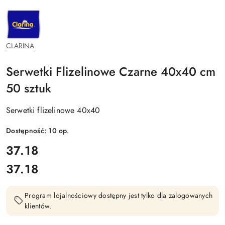
NAZWA
PRODUCENTA:
CLARINA
CLARINA
Serwetki Flizelinowe Czarne 40x40 cm
50 sztuk
Serwetki flizelinowe 40x40
Dostępność:
10
op.
cena:
37.18
37.18
Cena:
Program lojalnościowy dostępny jest tylko dla zalogowanych
klientów.