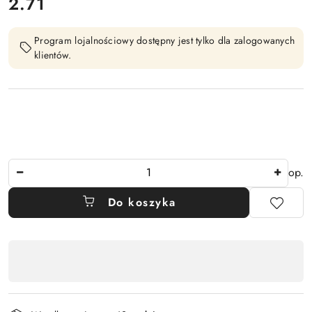
2.71
Cena:
Program lojalnościowy dostępny jest tylko dla zalogowanych
klientów.
Ilość
op.
Do koszyka
Dostępność
,
płatność
i