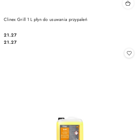
Clinex Grill 1 L płyn do usuwania przypaleń
21.27
Cena:
Cena:
21.27