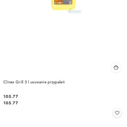
Clinex Grill 5 l usuwanie przypaleń
105.77
Cena:
Cena:
105.77