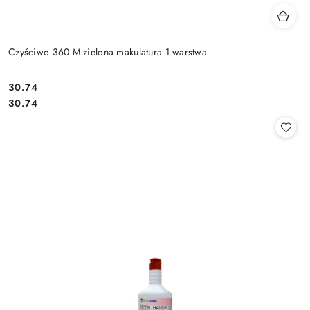
Czyściwo 360 M zielona makulatura 1 warstwa
30.74
Cena:
Cena:
30.74