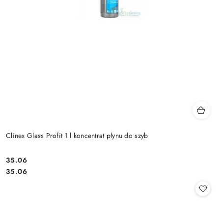
Clinex Glass Profit 1 l koncentrat płynu do szyb
35.06
Cena:
Cena:
35.06