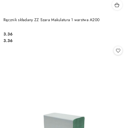
Ręcznik składany ZZ Szara Makulatura 1 warstwa A200
3.36
Cena:
Cena:
3.36