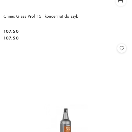
Clinex Glass Profit 5 l koncentrat do szyb
107.50
Cena:
Cena:
107.50