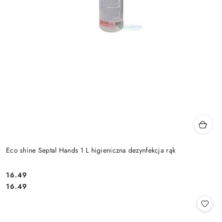
Eco shine Septal Hands 1 L higieniczna dezynfekcja rąk
16.49
Cena:
Cena:
16.49