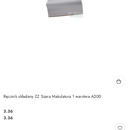
Ręcznik składany ZZ Szara Makulatura 1 warstwa A200
3.36
Cena:
Cena:
3.36