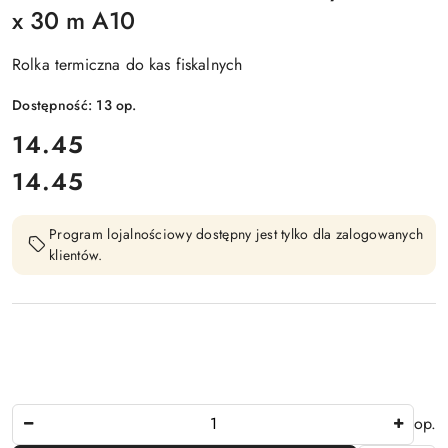
x 30 m A10
Rolka termiczna do kas fiskalnych
Dostępność:
13
op.
cena:
14.45
14.45
Cena:
Program lojalnościowy dostępny jest tylko dla zalogowanych
klientów.
Ilość
op.