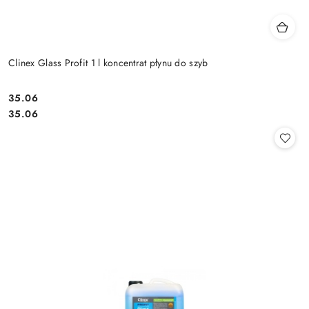
Clinex Glass Profit 1 l koncentrat płynu do szyb
35.06
Cena:
Cena:
35.06