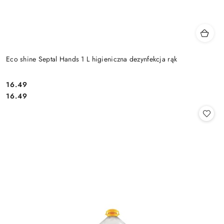
Eco shine Septal Hands 1 L higieniczna dezynfekcja rąk
16.49
Cena:
Cena:
16.49