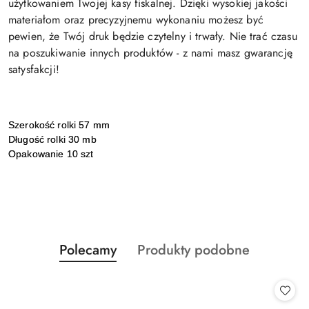
użytkowaniem Twojej kasy fiskalnej. Dzięki wysokiej jakości
materiałom oraz precyzyjnemu wykonaniu możesz być
pewien, że Twój druk będzie czytelny i trwały. Nie trać czasu
na poszukiwanie innych produktów - z nami masz gwarancję
satysfakcji!
Szerokość rolki 57 mm
Długość rolki 30 mb
Opakowanie 10 szt
Produkty
Produkty
Polecamy
Produkty podobne
Pomiń karuzelę produktów
o
o
statusie:
statusie: