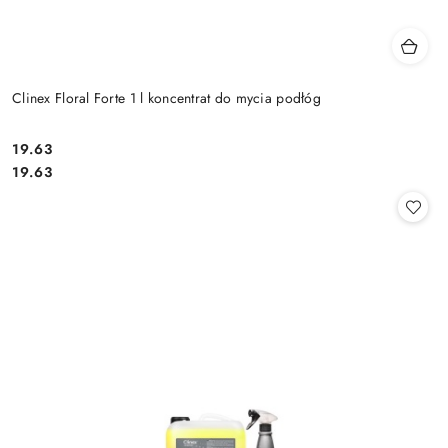
Clinex Floral Forte 1 l koncentrat do mycia podłóg
19.63
Cena:
Cena:
19.63