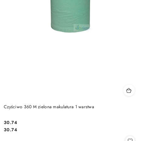
Czyściwo 360 M zielona makulatura 1 warstwa
30.74
Cena:
Cena:
30.74