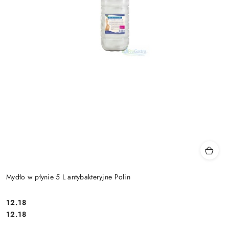
Mydło w płynie 5 L antybakteryjne Polin
12.18
Cena:
Cena:
12.18