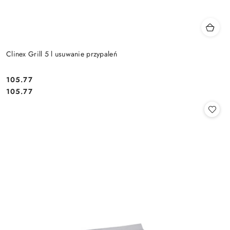
Clinex Grill 5 l usuwanie przypaleń
105.77
Cena:
Cena:
105.77