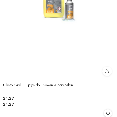
Clinex Grill 1 L płyn do usuwania przypaleń
21.27
Cena:
Cena:
21.27