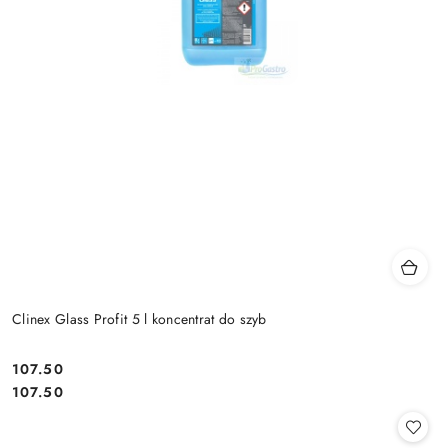
Clinex Glass Profit 5 l koncentrat do szyb
107.50
Cena:
Cena:
107.50