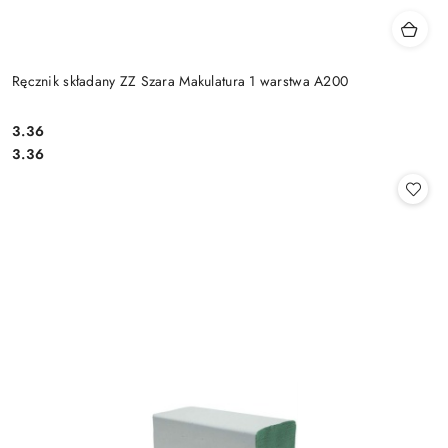
Ręcznik składany ZZ Szara Makulatura 1 warstwa A200
3.36
Cena:
Cena:
3.36