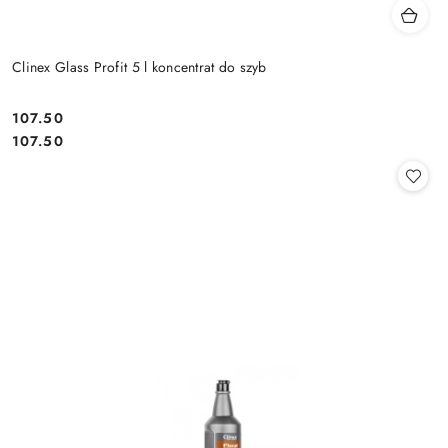
Clinex Glass Profit 5 l koncentrat do szyb
107.50
Cena:
Cena:
107.50