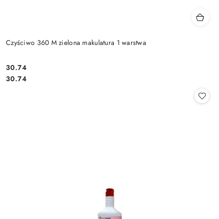
Czyściwo 360 M zielona makulatura 1 warstwa
30.74
Cena:
Cena:
30.74