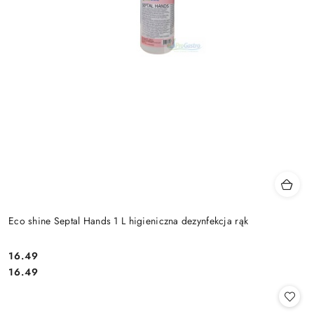
Eco shine Septal Hands 1 L higieniczna dezynfekcja rąk
16.49
Cena:
Cena:
16.49