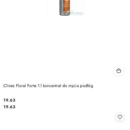
Clinex Floral Forte 1 l koncentrat do mycia podłóg
19.63
Cena:
Cena:
19.63