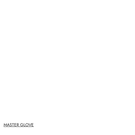
NAZWA
MASTER GLOVE
PRODUCENTA: