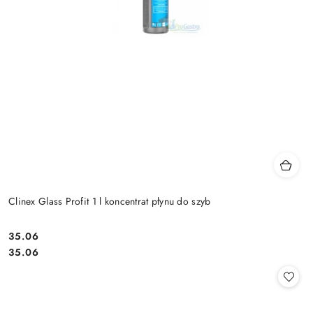
Clinex Glass Profit 1 l koncentrat płynu do szyb
35.06
Cena:
Cena:
35.06