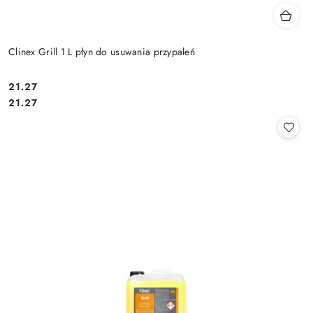
Clinex Grill 1 L płyn do usuwania przypaleń
21.27
Cena:
Cena:
21.27