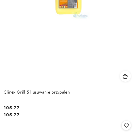
Clinex Grill 5 l usuwanie przypaleń
105.77
Cena:
Cena:
105.77