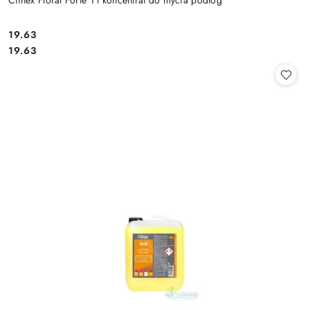
19.63
Cena:
Cena:
19.63