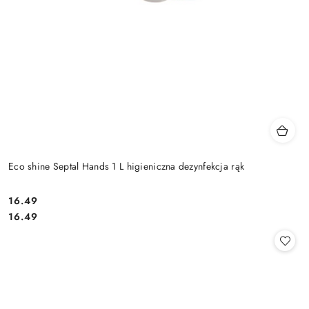
Eco shine Septal Hands 1 L higieniczna dezynfekcja rąk
16.49
Cena:
Cena:
16.49