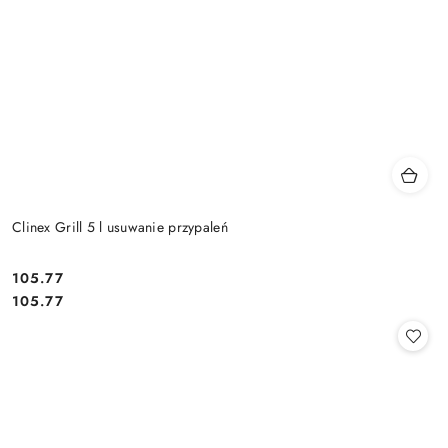
Clinex Grill 5 l usuwanie przypaleń
105.77
Cena:
Cena:
105.77