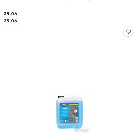
35.06
Cena:
Cena:
35.06