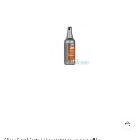
Clinex Floral Forte 1 l koncentrat do mycia podłóg