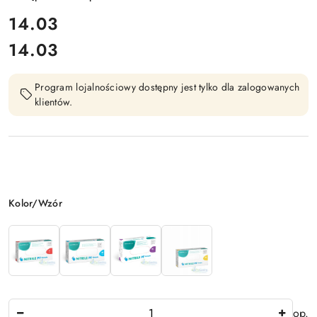
cena:
14.03
14.03
Cena:
Program lojalnościowy dostępny jest tylko dla zalogowanych
klientów.
Wariant
Kolor/Wzór
Ilość
op.