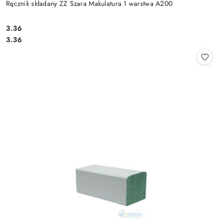
Ręcznik składany ZZ Szara Makulatura 1 warstwa A200
3.36
Cena:
Cena:
3.36