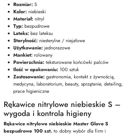
Rozmiar:
S
Kolor:
niebieski
Materiał:
nitryl
Typ:
bezpudrowe
Lateks:
bez lateksu
Sterylność:
niesterylne / niejałowe
Użytkowanie:
jednorazowe
Mankiet:
rolowany
Powierzchnia:
teksturowane końcówki palców
Ilość w opakowaniu:
100 sztuk
Zastosowanie:
gastronomia, kontakt z żywnością,
medycyna, laboratorium, beauty, sprzątanie, detailing,
prace higieniczne
Rękawice nitrylowe niebieskie S –
wygoda i kontrola higieny
Rękawice nitrylowe niebieskie Master Glove S
bezpudrowe 100 szt.
to dobry wybór dla firm i