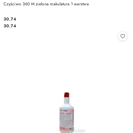
Czyściwo 360 M zielona makulatura 1 warstwa
30.74
Cena:
Cena:
30.74