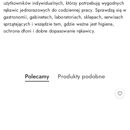
użytkowników indywidualnych, którzy potrzebują wygodnych
rękawic jednorazowych do codziennej pracy. Sprawdzą się w
gastronomii, gabinetach, laboratoriach, sklepach, serwisach
sprzątających i wszędzie tam, gdzie ważna jest higiena,
ochrona dłoni i dobre dopasowanie rękawicy.
Produkty
Produkty
Polecamy
Produkty podobne
Pomiń karuzelę produktów
o
o
statusie:
statusie: