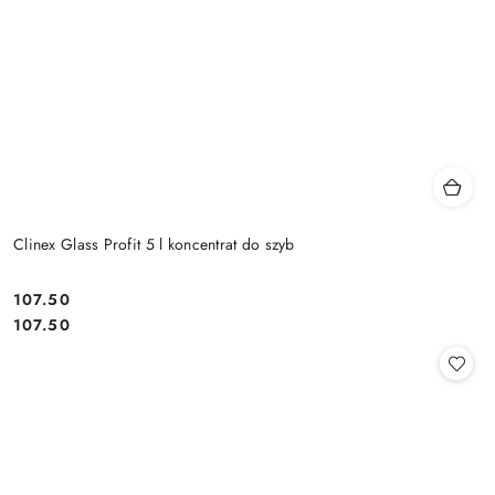
Clinex Glass Profit 5 l koncentrat do szyb
107.50
Cena:
Cena:
107.50