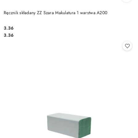
Ręcznik składany ZZ Szara Makulatura 1 warstwa A200
3.36
Cena:
Cena:
3.36