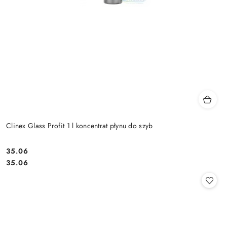
Clinex Glass Profit 1 l koncentrat płynu do szyb
35.06
Cena:
Cena:
35.06