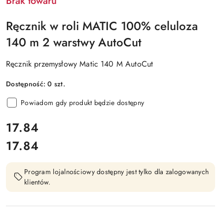
Brak towaru
Ręcznik w roli MATIC 100% celuloza
140 m 2 warstwy AutoCut
Ręcznik przemysłowy Matic 140 M AutoCut
Dostępność:
0
szt.
Powiadom gdy produkt będzie dostępny
cena:
17.84
17.84
Cena:
Program lojalnościowy dostępny jest tylko dla zalogowanych
klientów.