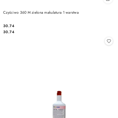
Czyściwo 360 M zielona makulatura 1 warstwa
30.74
Cena:
Cena:
30.74