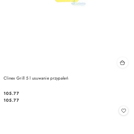
Clinex Grill 5 l usuwanie przypaleń
105.77
Cena:
Cena:
105.77