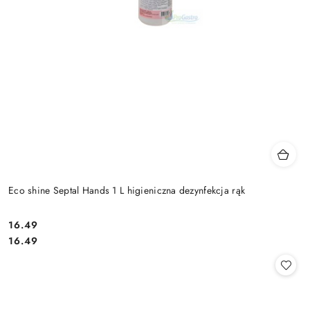
Eco shine Septal Hands 1 L higieniczna dezynfekcja rąk
16.49
Cena:
Cena:
16.49