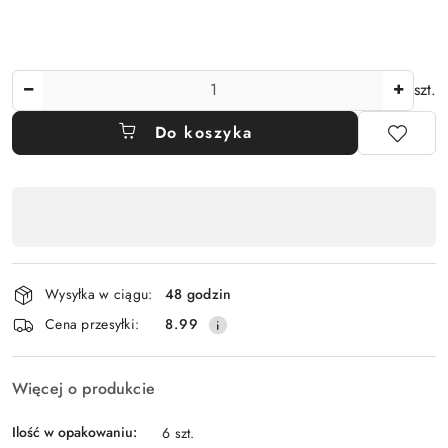
Ilość
szt.
Do koszyka
Dostępność
,
płatność
i
Wysyłka w ciągu:
48 godzin
dostawa
Cena przesyłki:
8.99
Więcej o produkcie
Ilość w opakowaniu:
6 szt.