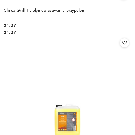
Clinex Grill 1 L płyn do usuwania przypaleń
21.27
Cena:
Cena:
21.27