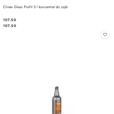
Clinex Glass Profit 5 l koncentrat do szyb
107.50
Cena:
Cena:
107.50