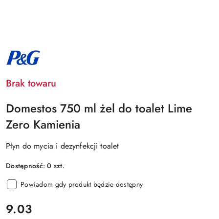
NAZWA
PRODUCENTA:
P&G
Brak towaru
Domestos 750 ml żel do toalet Lime
Zero Kamienia
Płyn do mycia i dezynfekcji toalet
Dostępność:
0
szt.
Powiadom gdy produkt będzie dostępny
cena:
9.03