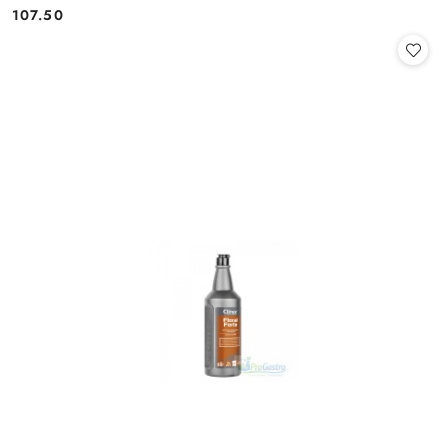
Cena:
Cena:
107.50