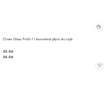
Clinex Glass Profit 1 l koncentrat płynu do szyb
35.06
Cena:
Cena:
35.06