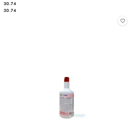
30.74
Cena:
Cena:
30.74