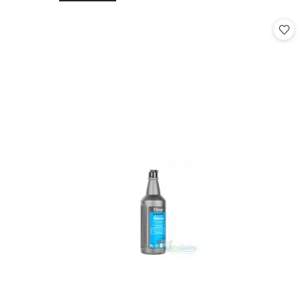
o
o
statusie:
statusie: