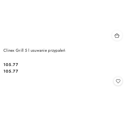
Clinex Grill 5 l usuwanie przypaleń
105.77
Cena:
Cena:
105.77