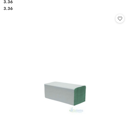
3.36
Cena:
Cena:
3.36