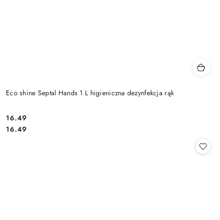
Eco shine Septal Hands 1 L higieniczna dezynfekcja rąk
16.49
Cena:
Cena:
16.49