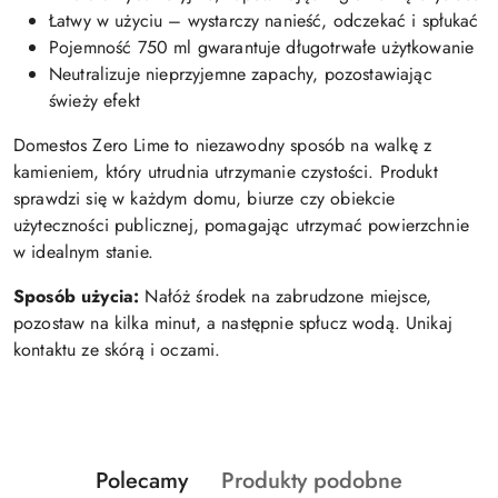
Łatwy w użyciu – wystarczy nanieść, odczekać i spłukać
Pojemność 750 ml gwarantuje długotrwałe użytkowanie
Neutralizuje nieprzyjemne zapachy, pozostawiając
świeży efekt
Domestos Zero Lime to niezawodny sposób na walkę z
kamieniem, który utrudnia utrzymanie czystości. Produkt
sprawdzi się w każdym domu, biurze czy obiekcie
użyteczności publicznej, pomagając utrzymać powierzchnie
w idealnym stanie.
Sposób użycia:
Nałóż środek na zabrudzone miejsce,
pozostaw na kilka minut, a następnie spłucz wodą. Unikaj
kontaktu ze skórą i oczami.
Produkty
Produkty
Polecamy
Produkty podobne
Pomiń karuzelę produktów