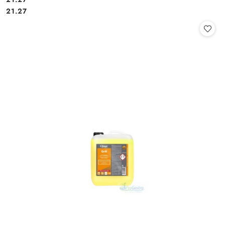
Cena:
Cena:
21.27