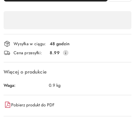
Dostępność
,
płatność
i
Wysyłka w ciągu:
48 godzin
dostawa
Cena przesyłki:
8.99
Więcej o produkcie
Waga:
0.9 kg
Pobierz produkt do PDF