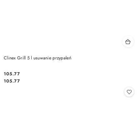
Clinex Grill 5 l usuwanie przypaleń
105.77
Cena:
Cena:
105.77