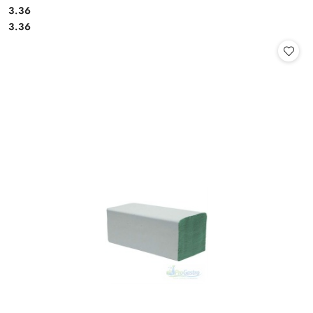
3.36
Cena:
Cena:
3.36