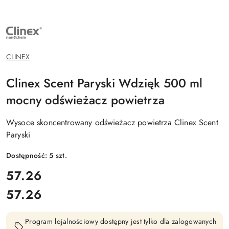
NAZWA
PRODUCENTA:
CLINEX
CHEMIA
PROFESJONALNA
CLINEX
Clinex Scent Paryski Wdzięk 500 ml
mocny odświeżacz powietrza
Wysoce skoncentrowany odświeżacz powietrza Clinex Scent
Paryski
Dostępność:
5
szt.
cena:
57.26
57.26
Cena:
Program lojalnościowy dostępny jest tylko dla zalogowanych