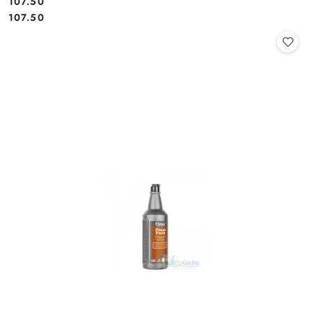
107.50
Cena:
Cena:
107.50