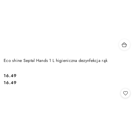
Eco shine Septal Hands 1 L higieniczna dezynfekcja rąk
16.49
Cena:
Cena:
16.49