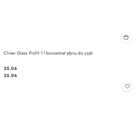
Clinex Glass Profit 1 l koncentrat płynu do szyb
35.06
Cena:
Cena:
35.06