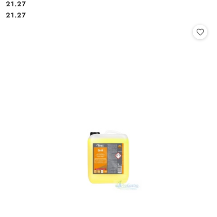
21.27
Cena:
Cena:
21.27