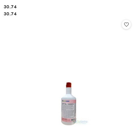
30.74
Cena:
Cena:
30.74