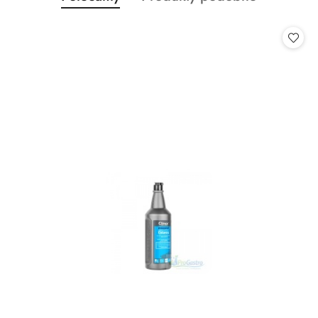
Pomiń karuzelę produktów
o
o
statusie:
statusie: