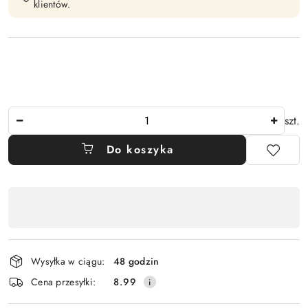
klientów.
Ilość
szt.
Do koszyka
Dostępność
,
płatność
i
Wysyłka w ciągu:
48 godzin
dostawa
Cena przesyłki:
8.99