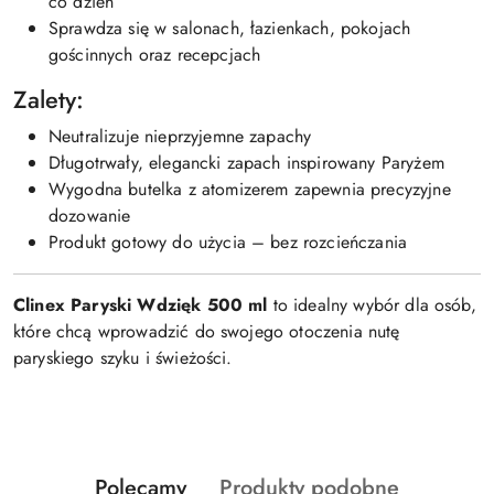
co dzień
Sprawdza się w salonach, łazienkach, pokojach
gościnnych oraz recepcjach
Zalety:
Neutralizuje nieprzyjemne zapachy
Długotrwały, elegancki zapach inspirowany Paryżem
Wygodna butelka z atomizerem zapewnia precyzyjne
dozowanie
Produkt gotowy do użycia – bez rozcieńczania
Clinex Paryski Wdzięk 500 ml
to idealny wybór dla osób,
które chcą wprowadzić do swojego otoczenia nutę
paryskiego szyku i świeżości.
Produkty
Produkty
Polecamy
Produkty podobne