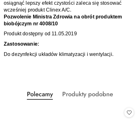
osiągnąć lepszy efekt czystości zaleca się stosować
wcześniej produkt Clinex A/C.
Pozwolenie Ministra Zdrowia na obrót produktem
biobójczym nr 4008/10
Produkt dostępny od 11.05.2019
Zastosowanie:
Do dezynfekcji układów klimatyzacji i wentylacji.
Produkty
Produkty
Polecamy
Produkty podobne
Pomiń karuzelę produktów
o
o
statusie:
statusie: