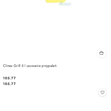
Clinex Grill 5 l usuwanie przypaleń
105.77
Cena:
Cena:
105.77