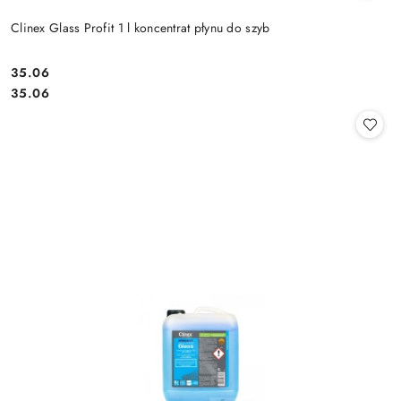
Clinex Glass Profit 1 l koncentrat płynu do szyb
35.06
Cena:
Cena:
35.06