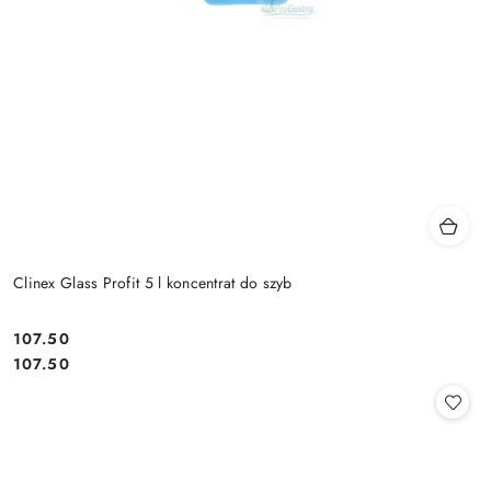
Clinex Glass Profit 5 l koncentrat do szyb
107.50
Cena:
Cena:
107.50