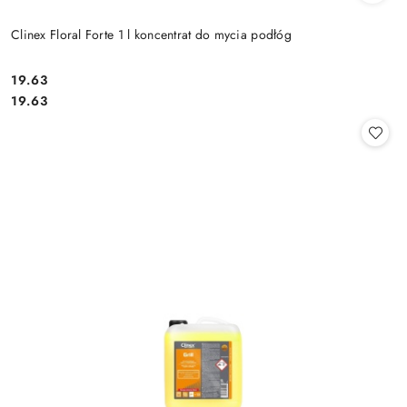
Clinex Floral Forte 1 l koncentrat do mycia podłóg
19.63
Cena:
Cena:
19.63