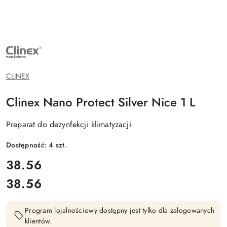
NAZWA
PRODUCENTA:
CLINEX
CHEMIA
PROFESJONALNA
CLINEX
Clinex Nano Protect Silver Nice 1 L
Preparat do dezynfekcji klimatyzacji
Dostępność:
4
szt.
cena:
38.56
38.56
Cena:
Program lojalnościowy dostępny jest tylko dla zalogowanych
klientów.