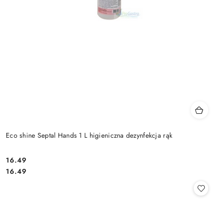
Eco shine Septal Hands 1 L higieniczna dezynfekcja rąk
16.49
Cena:
Cena:
16.49