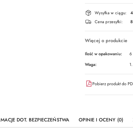
płatność
i
Wysyłka w ciągu:
4
dostawa
Cena przesyłki:
8
Więcej o produkcie
Ilość w opakowaniu:
6 
Waga:
1
Pobierz produkt do P
RMACJE DOT. BEZPIECZEŃSTWA
OPINIE I OCENY (0)