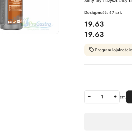
Silny płyn czyszczący 
Dostępność:
47
szt.
cena:
19.63
19.63
Cena:
Program lojalnościo
Ilość
szt.
Dostępność
,