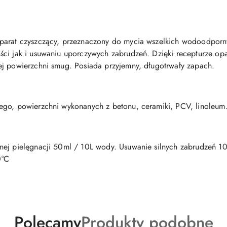
parat czyszczący, przeznaczony do mycia wszelkich wodoodporn
ci jak i usuwaniu uporczywych zabrudzeń. Dzięki recepturze opa
ej powierzchni smug. Posiada przyjemny, długotrwały zapach.
ego, powierzchni wykonanych z betonu, ceramiki, PCV, linoleum
nej pielęgnacji 50ml / 10L wody. Usuwanie silnych zabrudzeń 1
0°C
Produkty
Produkty
Polecamy
Produkty podobne