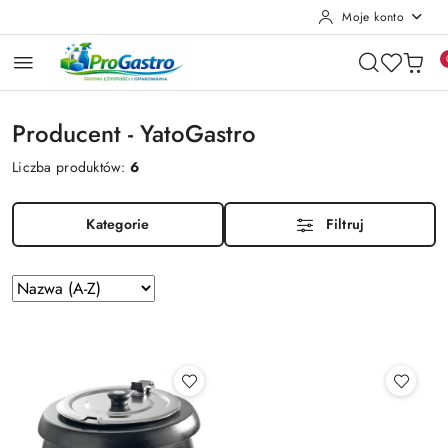
Moje konto
Przejdź do treści głównej
Przejdź do wyszukiwarki
Przejdź do moje konto
Przejdź do menu głównego
Przejdź do stopki
Producent - YatoGastro
Liczba produktów:
6
Kategorie
Filtruj
Zastosowano
Sortuj
według
sortowanie:
Nazwa
(A-
Z).