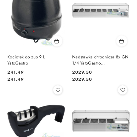
Kociołek do zup 9 L
Nadstawka chłodnicza 8x GN
YatoGastro
1/4 YatoGastro
1800x335x435 mm
241.49
2029.50
Cena:
Cena:
Cena:
Cena:
241.49
2029.50