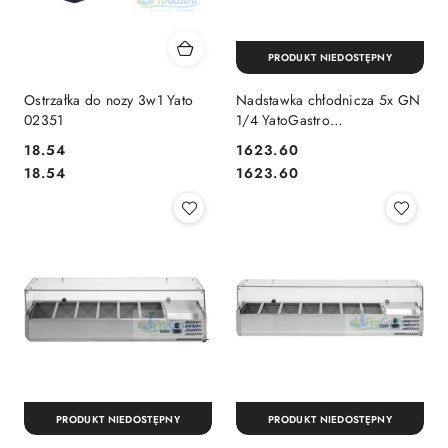
PRODUKT NIEDOSTĘPNY
Ostrzałka do nozy 3w1 Yato
Nadstawka chłodnicza 5x GN
02351
1/4 YatoGastro
1200x335x435 mm
18.54
1623.60
Cena:
Cena:
Cena:
Cena:
18.54
1623.60
PRODUKT NIEDOSTĘPNY
PRODUKT NIEDOSTĘPNY