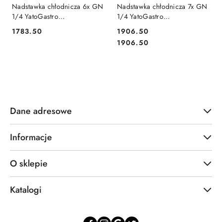
Nadstawka chłodnicza 6x GN
Nadstawka chłodnicza 7x GN
1/4 YatoGastro
1/4 YatoGastro
1400x335x435 mm
1500x335x435 mm
1783.50
1906.50
Cena:
Cena:
Cena:
1906.50
Dane adresowe
Informacje
O sklepie
Katalogi