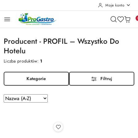
Moje konto
Przejdź do treści głównej
Przejdź do wyszukiwarki
Przejdź do moje konto
Przejdź do menu głównego
Przejdź do stopki
Producent - PROFIL – Wszystko Do
Hotelu
Liczba produktów:
1
Kategorie
Filtruj
Zastosowano
Sortuj
według
sortowanie:
Nazwa
(A-
Z).