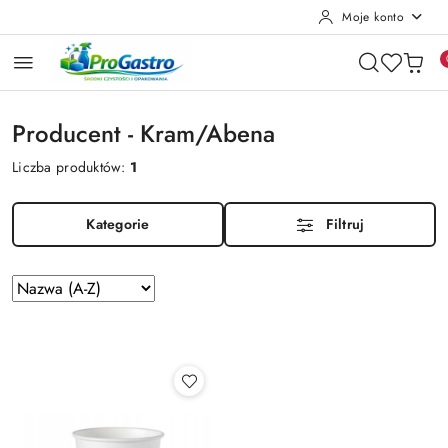
Moje konto
Przejdź do treści głównej
Przejdź do wyszukiwarki
Przejdź do moje konto
Przejdź do menu głównego
Przejdź do stopki
Producent - Kram/Abena
Liczba produktów:
1
Kategorie
Filtruj
Zastosowano
Sortuj
według
sortowanie:
Nazwa
(A-
Z).