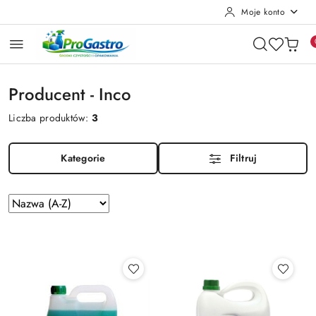
Moje konto
Przejdź do treści głównej
Przejdź do wyszukiwarki
Przejdź do moje konto
Przejdź do menu głównego
Przejdź do stopki
Producent - Inco
Liczba produktów:
3
Kategorie
Filtruj
Zastosowano
Sortuj
według
sortowanie:
Nazwa
(A-
Z).