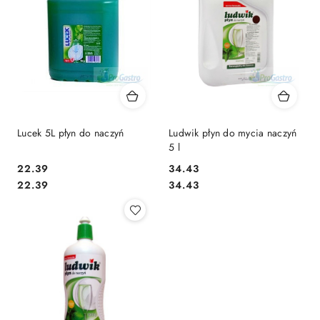
Lucek 5L płyn do naczyń
Ludwik płyn do mycia naczyń
5 l
22.39
34.43
Cena:
Cena:
Cena:
Cena:
22.39
34.43