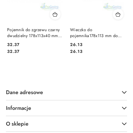
Pojemnik do zgrzewu czarny
Wieczko do
dwudzielny 178x113x40 mm
pojemnika178x113 mm do
500 ml A80
żywności – bezbarwne |
32.37
26.13
Opakowanie 80 szt.
Cena:
Cena:
Cena:
Cena:
32.37
26.13
Dane adresowe
Informacje
O sklepie