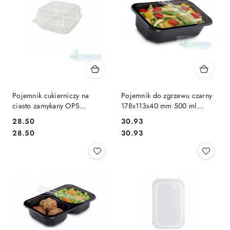
Pojemnik cukierniczy na
Pojemnik do zgrzewu czarny
ciasto zamykany OPS
178x113x40 mm 500 ml
15x15,5x7,8 cm 50 sztuk
niedzielony A80
28.50
30.93
Cena:
Cena:
Cena:
Cena:
28.50
30.93