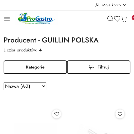
Moje konto
Przejdź do treści głównej
Przejdź do wyszukiwarki
Przejdź do moje konto
Przejdź do menu głównego
Przejdź do stopki
Producent - GUILLIN POLSKA
Liczba produktów:
4
Kategorie
Filtruj
Zastosowano
Sortuj
według
sortowanie:
Nazwa
(A-
Z).