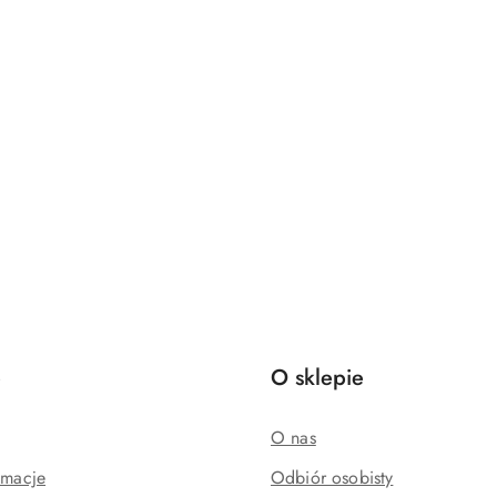
e
O sklepie
O nas
amacje
Odbiór osobisty