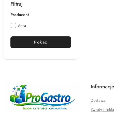
Filtruj
Producent
Producent:
Anna
Pokaż
Informacj
Dostawa
Zwroty i rekl