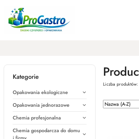
Przejdź do treści głównej
Przejdź do wyszukiwarki
Przejdź do moje konto
Przejdź do menu głównego
Przejdź do stopki
Produc
Kategorie
Liczba produktów
Opakowania ekologiczne
Zastosowano
Sortuj
Opakowania jednorazowe
według
sortowanie:
Chemia profesjonalna
Nazwa
(A-
Chemia gospodarcza do domu
Z).
i firmy