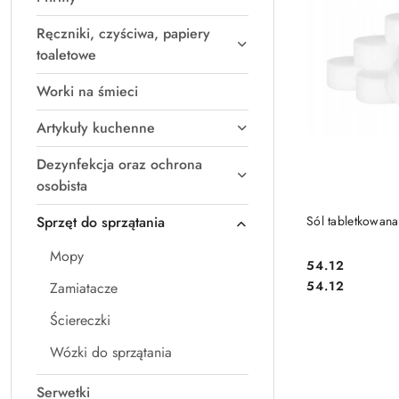
Ręczniki, czyściwa, papiery
toaletowe
Worki na śmieci
Artykuły kuchenne
Dezynfekcja oraz ochrona
osobista
DO
Sól tabletkowan
Sprzęt do sprzątania
Mopy
54.12
Cena:
Cena:
54.12
Zamiatacze
Ściereczki
Wózki do sprzątania
Serwetki