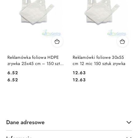
Reklamówka foliowa HDPE
Reklamówki foliowe 30x55
zrywka 25x45 cm – 150 sztuk
cm 12 mic 150 sztuk zrywka
| Wytrzymałe reklamówki
6.52
12.63
Cena:
Cena:
Cena:
Cena:
6.52
12.63
Dane adresowe